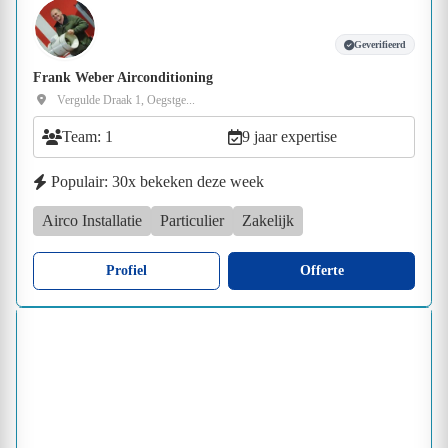
Geverifieerd
Frank Weber Airconditioning
Vergulde Draak 1, Oegstge...
Team: 1
9 jaar expertise
Populair: 30x bekeken deze week
Airco Installatie
Particulier
Zakelijk
Profiel
Offerte