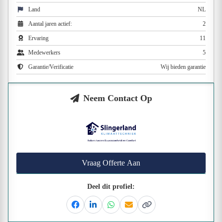
Land
NL
Aantal jaren actief:
2
Ervaring
11
Medewerkers
5
Garantie/Verificatie
Wij bieden garantie
Neem Contact Op
Vraag Offerte Aan
Deel dit profiel:
Facebook
Linkedin
Whatsapp
Email
Kopieer link