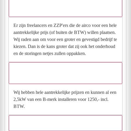
Welk advies zou je geven aan klanten die op zoek
zijn naar een bedrijf uit jouw branche?
Er zijn freelancers en ZZP'ers die de airco voor een hele
aantrekkelijke prijs (of buiten de BTW) willen plaatsen.
Wij raden aan om voor een groter en gevestigd bedrijf te
kiezen. Dan is de kans groter dat zij ook het onderhoud
en de storingen netjes zullen oppakken.
Wat is handig om te weten over je prijzen (kortingen
of extra kosten)?
Wij hebben hele aantrekkelijke prijzen en kunnen al een
2,5kW van een B-merk installeren voor 1250,- incl.
BTW.
Waarom zouden klanten voor jou moeten kiezen?