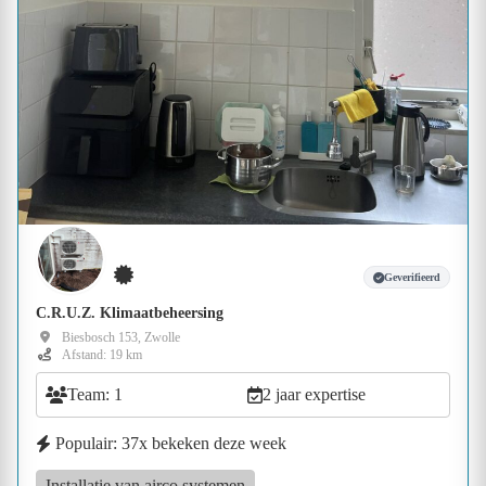
Geverifieerd
C.R.U.Z. Klimaatbeheersing
Biesbosch 153, Zwolle
Afstand: 19 km
Team: 1
2 jaar expertise
Populair: 37x bekeken deze week
Installatie van airco systemen