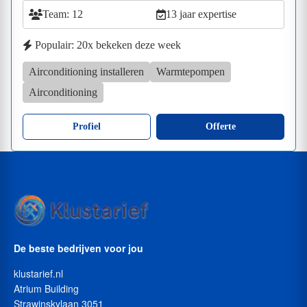
Team: 12
13 jaar expertise
Populair: 20x bekeken deze week
Airconditioning installeren
Warmtepompen
Airconditioning
Profiel
Offerte
De beste bedrijven voor jou
klustarief.nl
Atrium Building
Strawinskylaan 3051