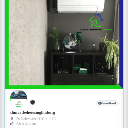
Geverifieerd
klimaatbeheersinglimburg
Dr Nolenslaan 111G + 111A...
Afstand: 3 km