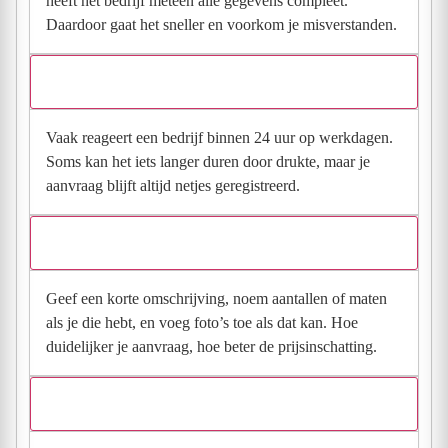
heeft het bedrijf meteen alle gegevens compleet.
Daardoor gaat het sneller en voorkom je misverstanden.
Hoe snel krijg ik reactie op mijn aanvraag?
Vaak reageert een bedrijf binnen 24 uur op werkdagen.
Soms kan het iets langer duren door drukte, maar je
aanvraag blijft altijd netjes geregistreerd.
Wat moet ik invullen voor een goede prijsindicatie?
Geef een korte omschrijving, noem aantallen of maten
als je die hebt, en voeg foto’s toe als dat kan. Hoe
duidelijker je aanvraag, hoe beter de prijsinschatting.
Wat gebeurt er met mijn gegevens na mijn aanvraag?