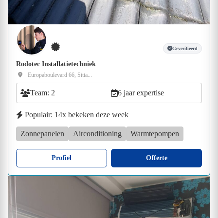
Geverifieerd
Rodotec Installatietechniek
Europaboulevard 66, Sitta...
Team: 2
6 jaar expertise
Populair: 14x bekeken deze week
Zonnepanelen
Airconditioning
Warmtepompen
Profiel
Offerte