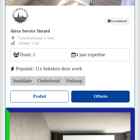
Geverifieerd
Airco Service Sittard
Cortenbachstraat 3, Sitta...
Afstand: 2 km
Team: 1
4 jaar expertise
Populair: 11x bekeken deze week
Installatie
Onderhoud
Verkoop
Profiel
Offerte