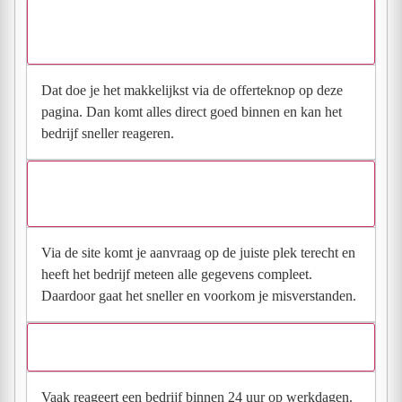
Hoe vraag ik een offerte aan bij van haren techniek
koelen & verwarmen?
Dat doe je het makkelijkst via de offerteknop op deze
pagina. Dan komt alles direct goed binnen en kan het
bedrijf sneller reageren.
Waarom moet de aanvraag via de site en niet via
direct contact?
Via de site komt je aanvraag op de juiste plek terecht en
heeft het bedrijf meteen alle gegevens compleet.
Daardoor gaat het sneller en voorkom je misverstanden.
Hoe snel krijg ik reactie op mijn aanvraag?
Vaak reageert een bedrijf binnen 24 uur op werkdagen.