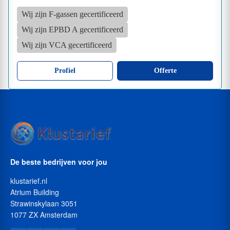
Wij zijn F-gassen gecertificeerd
Wij zijn EPBD A gecertificeerd
Wij zijn VCA gecertificeerd
Profiel
Offerte
De beste bedrijven voor jou
klustarief.nl
Atrium Building
Strawinskylaan 3051
1077 ZX Amsterdam