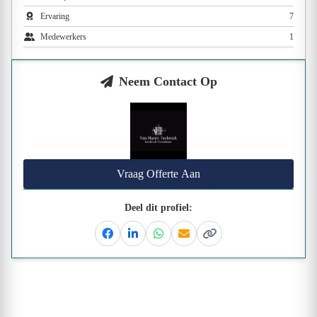
Ervaring
7
Medewerkers
1
Neem Contact Op
Vraag Offerte Aan
Deel dit profiel:
Facebook
Linkedin
Whatsapp
Email
Kopieer link