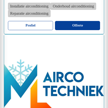
Installatie airconditioning
Onderhoud airconditioning
Reparatie airconditioning
Profiel
Offerte