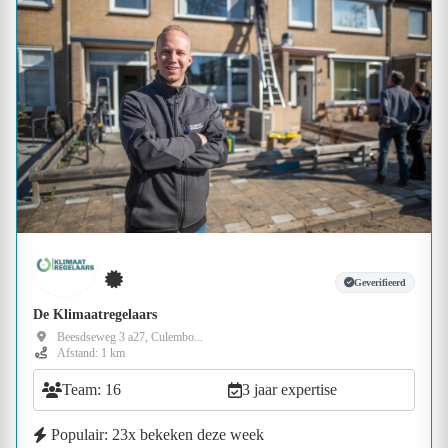
Geverifieerd
De Klimaatregelaars
Beesdseweg 3 a27, Culembo...
Afstand: 1 km
Team: 16
3 jaar expertise
Populair: 23x bekeken deze week