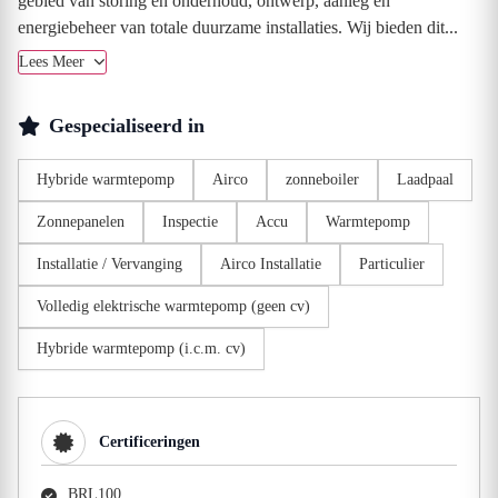
gebied van storing en onderhoud, ontwerp, aanleg en
energiebeheer van totale duurzame installaties. Wij bieden dit...
Lees Meer
Gespecialiseerd in
Hybride warmtepomp
Airco
zonneboiler
Laadpaal
Zonnepanelen
Inspectie
Accu
Warmtepomp
Installatie / Vervanging
Airco Installatie
Particulier
Volledig elektrische warmtepomp (geen cv)
Hybride warmtepomp (i.c.m. cv)
Certificeringen
BRL100