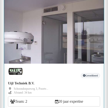
Geverifieerd
Uijl Techniek B.V.
Schoondorpseweg 3, Poortv...
Afstand: 34 km
Team: 2
20 jaar expertise