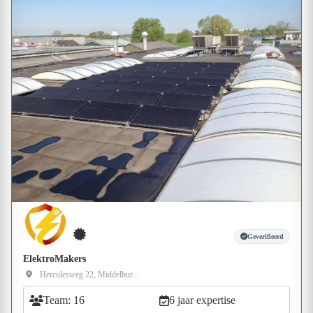
Geverifieerd
ElektroMakers
Herculesweg 22, Middelbur...
Team: 16
6 jaar expertise