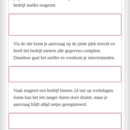
bedrijf sneller reageren.
Waarom moet de aanvraag via de site en niet via
direct contact?
Via de site komt je aanvraag op de juiste plek terecht en
heeft het bedrijf meteen alle gegevens compleet.
Daardoor gaat het sneller en voorkom je misverstanden.
Hoe snel krijg ik reactie op mijn aanvraag?
Vaak reageert een bedrijf binnen 24 uur op werkdagen.
Soms kan het iets langer duren door drukte, maar je
aanvraag blijft altijd netjes geregistreerd.
Wat moet ik invullen voor een goede prijsindicatie?