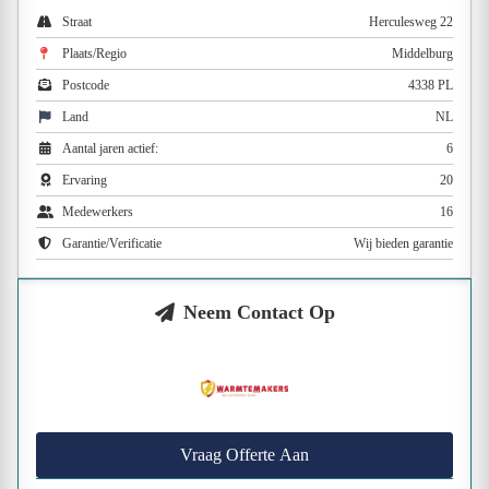
Straat
Herculesweg 22
Plaats/Regio
Middelburg
Postcode
4338 PL
Land
NL
Aantal jaren actief:
6
Ervaring
20
Medewerkers
16
Garantie/Verificatie
Wij bieden garantie
Neem Contact Op
Vraag Offerte Aan