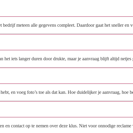
Waarom moet de aanvraag via de site en niet via
direct contact?
het bedrijf meteen alle gegevens compleet. Daardoor gaat het sneller en
Hoe snel krijg ik reactie op mijn aanvraag?
et iets langer duren door drukte, maar je aanvraag blijft altijd netjes 
Wat moet ik invullen voor een goede prijsindicatie?
ebt, en voeg foto’s toe als dat kan. Hoe duidelijker je aanvraag, hoe be
Wat gebeurt er met mijn gegevens na mijn aanvraag?
en en contact op te nemen over deze klus. Niet voor onnodige reclame