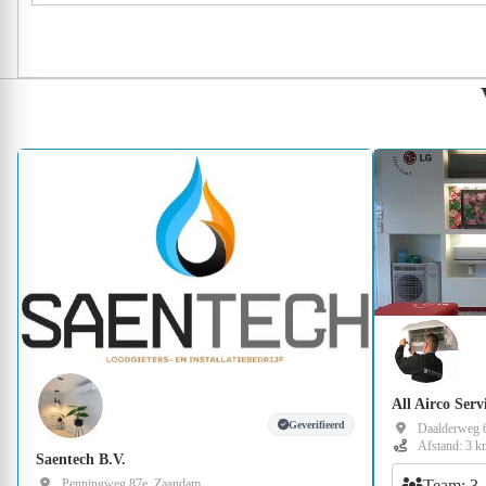
All Airco Serv
Geverifieerd
Daalderweg 
Afstand: 3 k
Saentech B.V.
Team: 3
Penningweg 87e, Zaandam