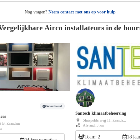
Nog vragen?
Neem contact met ons op voor hulp
Vergelijkbare Airco installateurs in de buur
Geverifieerd
Santech klimaatbeheersing
ices
Sluispolderweg 11, Zaanda...
6-B, Zaandam
Afstand: 3 km
m
Team: 2
18 jaa
24 jaar expertise