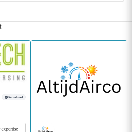
t
Geverifieerd
r expertise