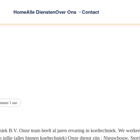
Home
Alle Diensten
Over Ons
Contact
binnen 1 uur
 B.V. Onze team heeft al jaren ervaring in koeltechniek. We werken vo
n jullie (alles binnen koeltechniek) Onze dienst zijn : Nieuwbouw, Stor