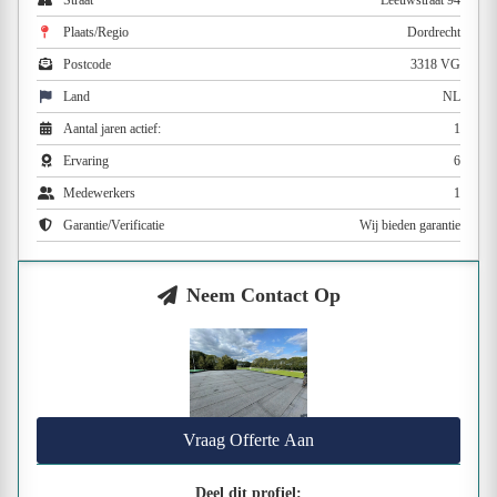
Straat
Leeuwstraat 94
Plaats/Regio
Dordrecht
Postcode
3318 VG
Land
NL
Aantal jaren actief:
1
Ervaring
6
Medewerkers
1
Garantie/Verificatie
Wij bieden garantie
Neem Contact Op
Vraag Offerte Aan
Deel dit profiel: