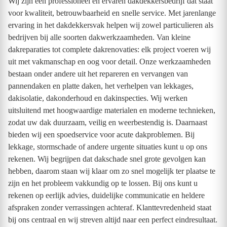
Wij zijn een professioneel en ervaren dakdekkersbedrijf dat staat
voor kwaliteit, betrouwbaarheid en snelle service. Met jarenlange
ervaring in het dakdekkersvak helpen wij zowel particulieren als
bedrijven bij alle soorten dakwerkzaamheden. Van kleine
dakreparaties tot complete dakrenovaties: elk project voeren wij
uit met vakmanschap en oog voor detail. Onze werkzaamheden
bestaan onder andere uit het repareren en vervangen van
pannendaken en platte daken, het verhelpen van lekkages,
dakisolatie, dakonderhoud en dakinspecties. Wij werken
uitsluitend met hoogwaardige materialen en moderne technieken,
zodat uw dak duurzaam, veilig en weerbestendig is. Daarnaast
bieden wij een spoedservice voor acute dakproblemen. Bij
lekkage, stormschade of andere urgente situaties kunt u op ons
rekenen. Wij begrijpen dat dakschade snel grote gevolgen kan
hebben, daarom staan wij klaar om zo snel mogelijk ter plaatse te
zijn en het probleem vakkundig op te lossen. Bij ons kunt u
rekenen op eerlijk advies, duidelijke communicatie en heldere
afspraken zonder verrassingen achteraf. Klanttevredenheid staat
bij ons centraal en wij streven altijd naar een perfect eindresultaat.