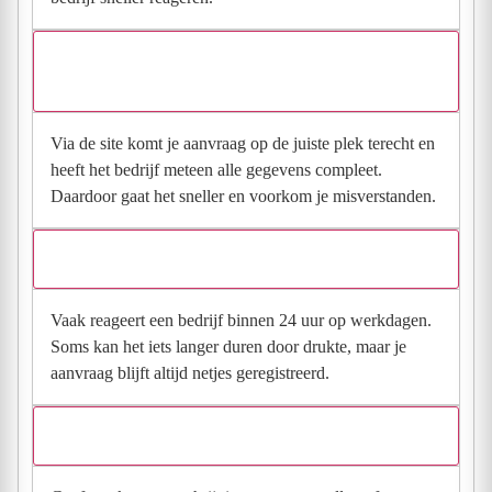
Waarom moet de aanvraag via de site en niet via
direct contact?
Via de site komt je aanvraag op de juiste plek terecht en
heeft het bedrijf meteen alle gegevens compleet.
Daardoor gaat het sneller en voorkom je misverstanden.
Hoe snel krijg ik reactie op mijn aanvraag?
Vaak reageert een bedrijf binnen 24 uur op werkdagen.
Soms kan het iets langer duren door drukte, maar je
aanvraag blijft altijd netjes geregistreerd.
Wat moet ik invullen voor een goede prijsindicatie?