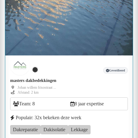
Geverifieerd
masters dakbedekkingen
Johan willem frisostraat ...
Afstand: 2 km
Team: 8
8 jaar expertise
Populair: 32x bekeken deze week
Dakreparatie
Dakisolatie
Lekkage