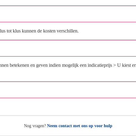
Bieden jullie ook calamiteiten schoonmaak aan?
us tot klus kunnen de kosten verschillen.
Wat kun je vertellen over je werkwijze?
nen betekenen en geven indien mogelijk een indicatieprijs > U kiest e
Hoe snel kunnen jullie beginnen?
Nog vragen?
Neem contact met ons op voor hulp