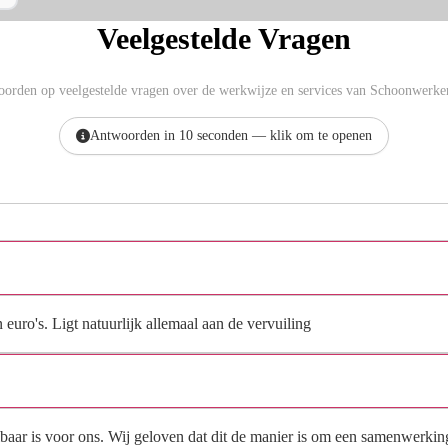
Veelgestelde Vragen
orden op veelgestelde vragen over de werkwijze en services van Schoonwerke
Antwoorden in 10 seconden — klik om te openen
Wat kost het?
uro's. Ligt natuurlijk allemaal aan de vervuiling
Waarom zouden klanten voor jou moeten kiezen?
albaar is voor ons. Wij geloven dat dit de manier is om een samenwerkin