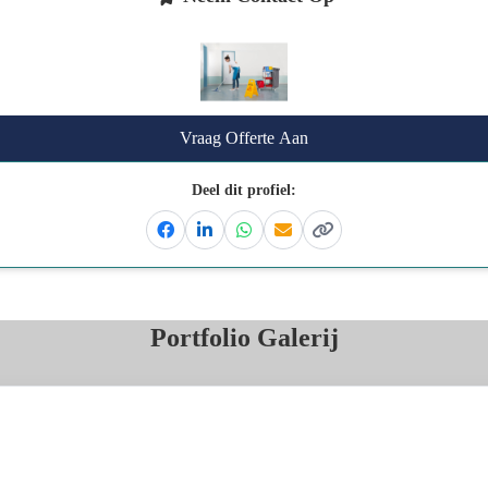
Vraag Offerte Aan
Deel dit profiel:
Facebook
Linkedin
Whatsapp
Email
Kopieer link
Portfolio Galerij