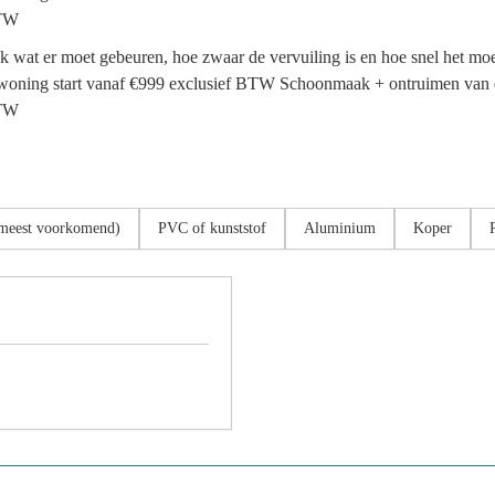
BTW
ijk wat er moet gebeuren, hoe zwaar de vervuiling is en hoe snel het 
 woning start vanaf €999 exclusief BTW Schoonmaak + ontruimen van
BTW
meest voorkomend)
PVC of kunststof
Aluminium
Koper