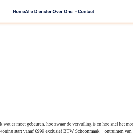
Home
Alle Diensten
Over Ons
Contact
ijk wat er moet gebeuren, hoe zwaar de vervuiling is en hoe snel het 
 woning start vanaf €999 exclusief BTW Schoonmaak + ontruimen van