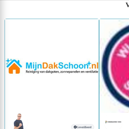
V
Geverifieerd