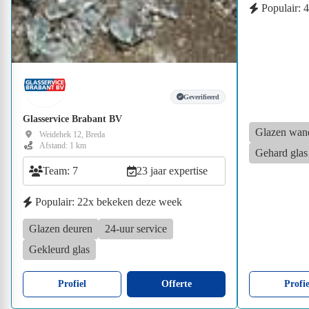
Populair: 
Geverifieerd
Glasservice Brabant BV
Glazen wan
Weidehek 12, Breda
Afstand: 1 km
Gehard glas
Team: 7
23 jaar expertise
Populair: 22x bekeken deze week
Glazen deuren
24-uur service
Gekleurd glas
Profiel
Offerte
Profie