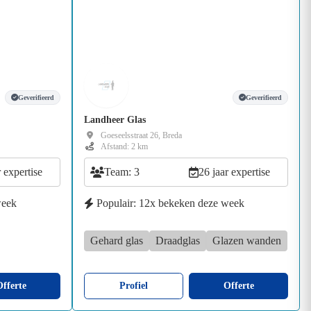
Geverifieerd
Geverifieerd
Landheer Glas
Goeseelsstraat 26, Breda
Afstand: 2 km
r expertise
Team: 3
26 jaar expertise
week
Populair: 12x bekeken deze week
Gehard glas
Draadglas
Glazen wanden
fferte
Profiel
Offerte