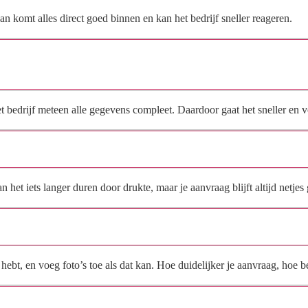
n komt alles direct goed binnen en kan het bedrijf sneller reageren.
Waarom moet de aanvraag via de site en niet via
direct contact?
het bedrijf meteen alle gegevens compleet. Daardoor gaat het sneller en
Hoe snel krijg ik reactie op mijn aanvraag?
et iets langer duren door drukte, maar je aanvraag blijft altijd netjes 
Wat moet ik invullen voor een goede prijsindicatie?
ebt, en voeg foto’s toe als dat kan. Hoe duidelijker je aanvraag, hoe be
Wat gebeurt er met mijn gegevens na mijn aanvraag?