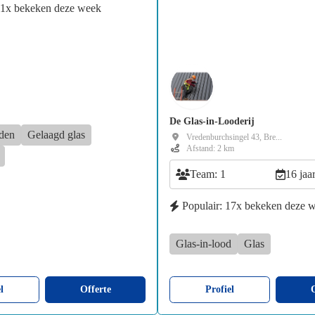
41x bekeken deze week
De Glas-in-Looderij
den
Gelaagd glas
Vredenburchsingel 43, Bre...
Afstand: 2 km
Team: 1
16 jaa
Populair: 17x bekeken deze 
Glas-in-lood
Glas
l
Offerte
Profiel
O