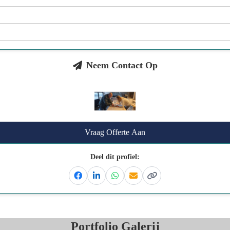
Neem Contact Op
Vraag Offerte Aan
Deel dit profiel:
Facebook
Linkedin
Whatsapp
Email
Kopieer link
Portfolio Galerij