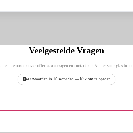
Veelgestelde Vragen
elle antwoorden over offertes aanvragen en contact met Atelier voor glas in lo
Antwoorden in 10 seconden — klik om te openen
Hoe vraag ik een offerte aan bij Atelier voor glas
in lood?