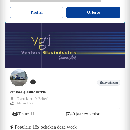
Profiel
Offerte
Geverifieerd
venlose glasindustrie
Craenakker 10, Belfeld
Afstand: 5 km
Team: 11
49 jaar expertise
Populair: 18x bekeken deze week