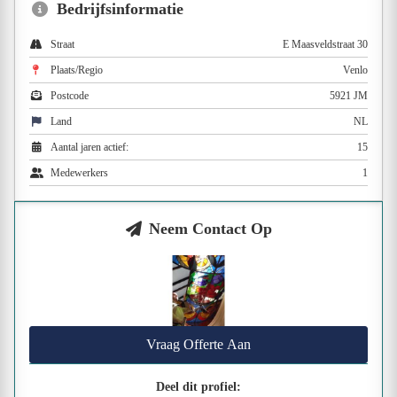
Bedrijfsinformatie
Straat
E Maasveldstraat 30
Plaats/Regio
Venlo
Postcode
5921 JM
Land
NL
Aantal jaren actief:
15
Medewerkers
1
Neem Contact Op
Vraag Offerte Aan
Deel dit profiel: