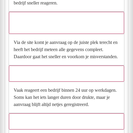
bedrijf sneller reageren.
Waarom moet de aanvraag via de site en niet via
direct contact?
Via de site komt je aanvraag op de juiste plek terecht en
heeft het bedrijf meteen alle gegevens compleet.
Daardoor gaat het sneller en voorkom je misverstanden.
Hoe snel krijg ik reactie op mijn aanvraag?
Vaak reageert een bedrijf binnen 24 uur op werkdagen.
Soms kan het iets langer duren door drukte, maar je
aanvraag blijft altijd netjes geregistreerd.
Wat moet ik invullen voor een goede prijsindicatie?