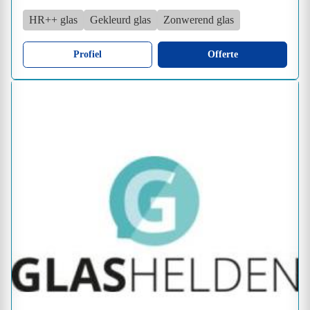
HR++ glas
Gekleurd glas
Zonwerend glas
Profiel
Offerte