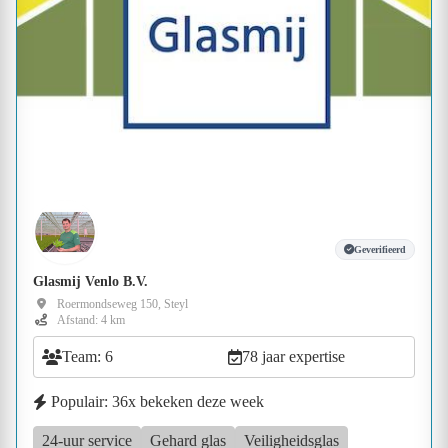
Geverifieerd
Glasmij Venlo B.V.
Roermondseweg 150, Steyl
Afstand: 4 km
Team: 6
78 jaar expertise
Populair: 36x bekeken deze week
24-uur service
Gehard glas
Veiligheidsglas