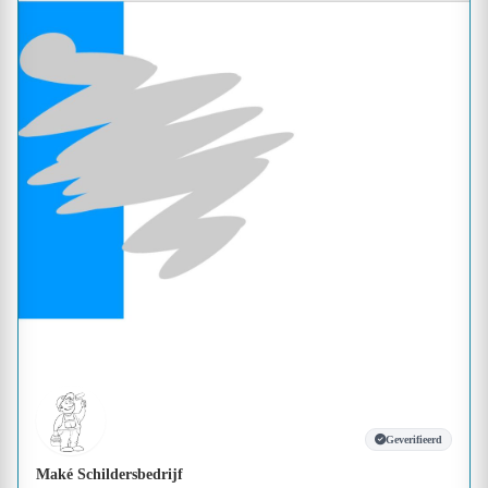
Geverifieerd
Maké Schildersbedrijf