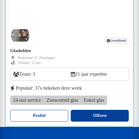
Geverifieerd
Glashelden
Beekstraat 37, Panningen
Afstand: 12 km
Team: 3
21 jaar expertise
Populair: 37x bekeken deze week
24-uur service
Zonwerend glas
Enkel glas
Profiel
Offerte