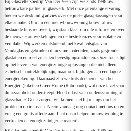
Bij Glaszettersbedrijf Van Der Veen zijn we sinds 1998 uw
betrouwbare partner in glaswerk. Met onze jarenlange ervaring
bieden we deskundig advies over de juiste glasoplossingen voor
elke situatie. Of u nu een nieuwbouwwoning bouwt of uw
bestaande huis renoveert, wij staan klaar om u te informeren over
de nieuwste ontwikkelingen en de beste keuzes voor isolatie en
ventilatie. Wij werken uitsluitend met kwaliteitsglas van
Vandaglas en gebruiken duurzame materialen, zoals gegronde
glaslatten en roestvrijstalen bevestigingsmiddelen. Onze focus ligt
op het leveren van energiezuinige oplossingen die niet alleen
esthetisch aantrekkelijk zijn, maar ook bijdragen aan een lagere
energierekening. Daarnaast zijn we trots deelnemer van het
Energie(k)loket en GreenHome (Rabobank), wat onze inzet voor
duurzaamheid onderstreept. Heeft u last van condensvorming of
glasschade? Geen zorgen, wij komen snel bij u langs om het
probleem op te lossen. Neem vandaag nog contact met ons op en
vraag een gratis offerte aan. Laat ons u helpen om uw woning te
verfraaien en energiezuiniger te maken!
Bij Glaszettersbedrijf Van Der Veen zijn we sinds 1998 uw