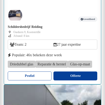
Geverifieerd
Schildersbedrijf Reiding
Oastkern 9, Kootstertille
Afstand: 8 km
Team: 2
27 jaar expertise
Populair: 46x bekeken deze week
Driedubbel glas
Reparatie & herstel
Glas-op-maat
Profiel
Offerte