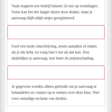
Vaak reageert een bedrijf binnen 24 uur op werkdagen.
Soms kan het iets langer duren door drukte, maar je
aanvraag blijft altijd netjes geregistreerd.
Wat moet ik invullen voor een goede prijsindicatie?
Geef een korte omschrijving, noem aantallen of maten
als je die hebt, en voeg foto’s toe als dat kan. Hoe
duidelijker je aanvraag, hoe beter de prijsinschatting.
Wat gebeurt er met mijn gegevens na mijn aanvraag?
Je gegevens worden alleen gebruikt om je aanvraag te
behandelen en contact op te nemen over deze klus. Niet
voor onnodige reclame van derden.