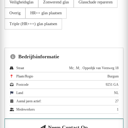
Veiligheidsglas
Zonwerend glas
Glasschade repareren
Overig
HR++ glas plaatsen
Triple (HR+++) glas plaatsen
Bedrijfsinformatie
Straat
Mr; .M; . Oppedijk van Veenweg 18
Plaats/Regio
Burgum
Postcode
9251 GA
Land
NL
Aantal jaren actief:
27
Medewerkers
1
Neem Contact Op