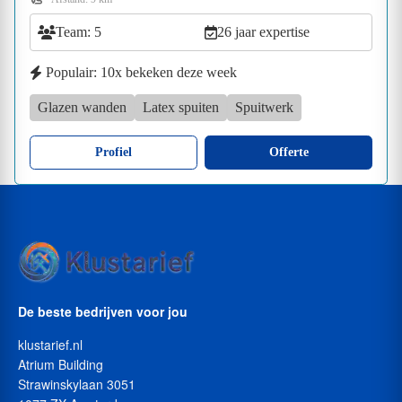
Team: 5
26 jaar expertise
Populair: 10x bekeken deze week
Glazen wanden
Latex spuiten
Spuitwerk
Profiel
Offerte
De beste bedrijven voor jou
klustarief.nl
Atrium Building
Strawinskylaan 3051