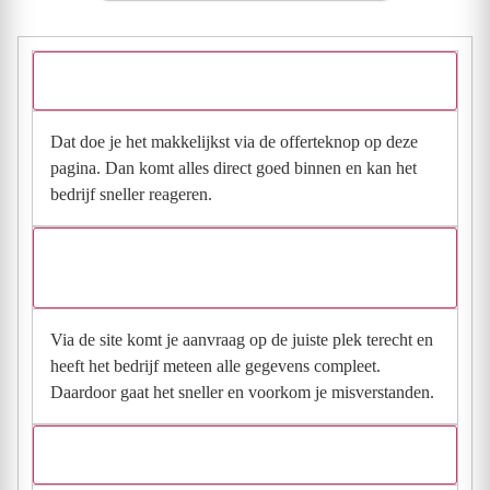
Hoe vraag ik een offerte aan bij Glaszettersbedrijf Veen vd?
Dat doe je het makkelijkst via de offerteknop op deze
pagina. Dan komt alles direct goed binnen en kan het
bedrijf sneller reageren.
Waarom moet de aanvraag via de site en niet via
direct contact?
Via de site komt je aanvraag op de juiste plek terecht en
heeft het bedrijf meteen alle gegevens compleet.
Daardoor gaat het sneller en voorkom je misverstanden.
Hoe snel krijg ik reactie op mijn aanvraag?