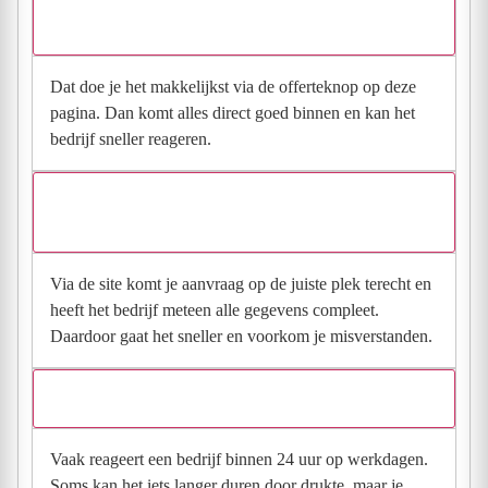
Hoe vraag ik een offerte aan bij Hofstee Schilder en
Glas Service?
Dat doe je het makkelijkst via de offerteknop op deze
pagina. Dan komt alles direct goed binnen en kan het
bedrijf sneller reageren.
Waarom moet de aanvraag via de site en niet via
direct contact?
Via de site komt je aanvraag op de juiste plek terecht en
heeft het bedrijf meteen alle gegevens compleet.
Daardoor gaat het sneller en voorkom je misverstanden.
Hoe snel krijg ik reactie op mijn aanvraag?
Vaak reageert een bedrijf binnen 24 uur op werkdagen.
Soms kan het iets langer duren door drukte, maar je