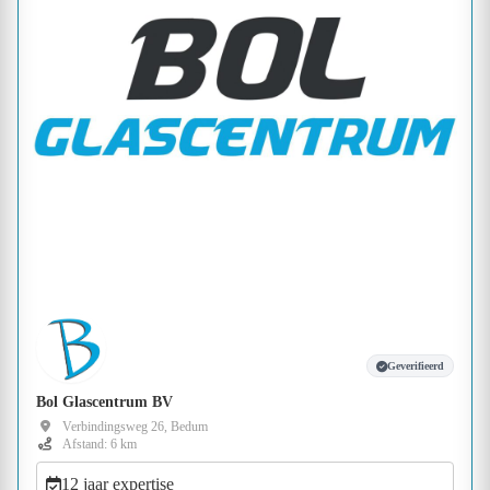
Geverifieerd
Bol Glascentrum BV
Verbindingsweg 26, Bedum
Afstand: 6 km
12 jaar expertise