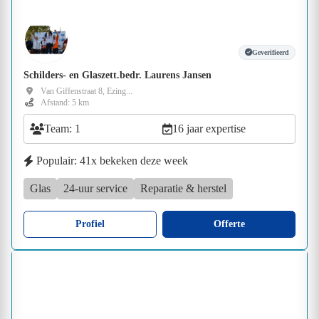
Geverifieerd
Schilders- en Glaszett.bedr. Laurens Jansen
Van Giffenstraat 8, Ezing...
Afstand: 5 km
Team: 1
16 jaar expertise
Populair: 41x bekeken deze week
Glas
24-uur service
Reparatie & herstel
Profiel
Offerte