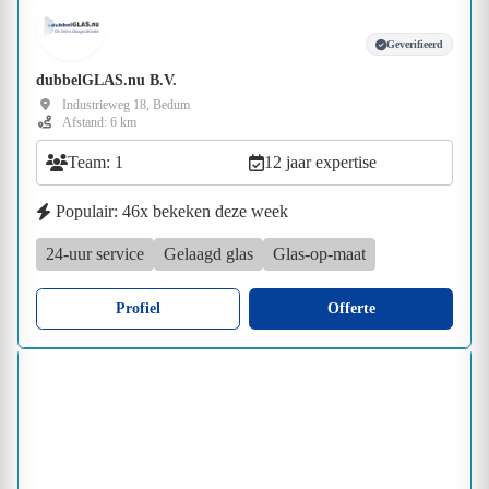
Geverifieerd
dubbelGLAS.nu B.V.
Industrieweg 18, Bedum
Afstand: 6 km
Team: 1
12 jaar expertise
Populair: 46x bekeken deze week
24-uur service
Gelaagd glas
Glas-op-maat
Profiel
Offerte