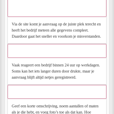
Waarom moet de aanvraag via de site en niet via
direct contact?
Via de site komt je aanvraag op de juiste plek terecht en
heeft het bedrijf meteen alle gegevens compleet.
Daardoor gaat het sneller en voorkom je misverstanden.
Hoe snel krijg ik reactie op mijn aanvraag?
Vaak reageert een bedrijf binnen 24 uur op werkdagen.
Soms kan het iets langer duren door drukte, maar je
aanvraag blijft altijd netjes geregistreerd.
Wat moet ik invullen voor een goede prijsindicatie?
Geef een korte omschrijving, noem aantallen of maten
als je die hebt, en voeg foto’s toe als dat kan. Hoe