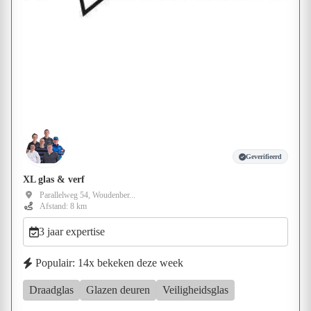
Geverifieerd
XL glas & verf
Parallelweg 54, Woudenber...
Afstand: 8 km
3 jaar expertise
Populair: 14x bekeken deze week
Draadglas
Glazen deuren
Veiligheidsglas