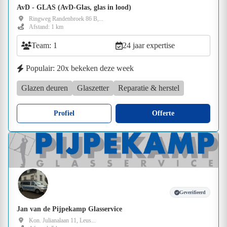
AvD - GLAS (AvD-Glas, glas in lood)
Ringweg Randenbroek 86 B,...
Afstand: 1 km
Team: 1
24 jaar expertise
Populair: 20x bekeken deze week
Glazen deuren
Glaszetter
Reparatie & herstel
Profiel
Offerte
Geverifieerd
Jan van de Pijpekamp Glasservice
Kon. Julianalaan 11, Leus...