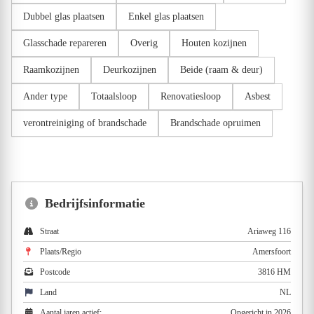
Dubbel glas plaatsen
Enkel glas plaatsen
Glasschade repareren
Overig
Houten kozijnen
Raamkozijnen
Deurkozijnen
Beide (raam & deur)
Ander type
Totaalsloop
Renovatiesloop
Asbest
verontreiniging of brandschade
Brandschade opruimen
Bedrijfsinformatie
Straat
Ariaweg 116
Plaats/Regio
Amersfoort
Postcode
3816 HM
Land
NL
Aantal jaren actief:
Opgericht in 2026