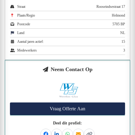
Straat
Rooseindsestraat 17
Plaats/Regio
Helmond
Postcode
5705 BP
Land
NL
Aantal jaren actief:
15
Medewerkers
3
Neem Contact Op
Vraag Offerte Aan
Deel dit profiel: