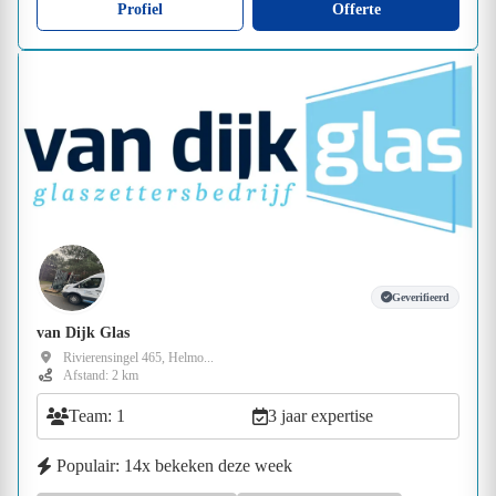
Profiel
Offerte
Geverifieerd
van Dijk Glas
Rivierensingel 465, Helmo...
Afstand: 2 km
Team: 1
3 jaar expertise
Populair: 14x bekeken deze week