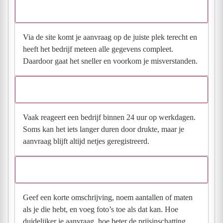
direct contact?
Via de site komt je aanvraag op de juiste plek terecht en
heeft het bedrijf meteen alle gegevens compleet.
Daardoor gaat het sneller en voorkom je misverstanden.
Hoe snel krijg ik reactie op mijn aanvraag?
Vaak reageert een bedrijf binnen 24 uur op werkdagen.
Soms kan het iets langer duren door drukte, maar je
aanvraag blijft altijd netjes geregistreerd.
Wat moet ik invullen voor een goede prijsindicatie?
Geef een korte omschrijving, noem aantallen of maten
als je die hebt, en voeg foto’s toe als dat kan. Hoe
duidelijker je aanvraag, hoe beter de prijsinschatting.