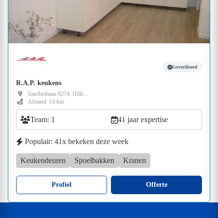
Geverifieerd
R.A.P. keukens
Satellietbaan 8274, Hille...
Afstand: 14 km
Team: 1
41 jaar expertise
Populair: 41x bekeken deze week
Keukendeuren
Spoelbakken
Kranen
Profiel
Offerte