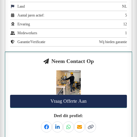
Land
NL
Aantal jaren actief:
5
Ervaring
12
Medewerkers
1
Garantie/Verificatie
Wij bieden garantie
Neem Contact Op
Vraag Offerte Aan
Deel dit profiel:
Facebook
Linkedin
Whatsapp
Email
Kopieer link