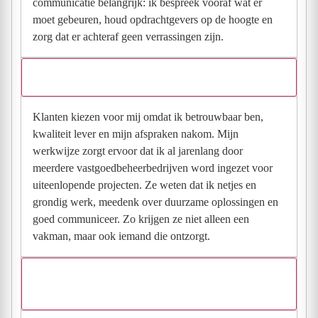
communicatie belangrijk: ik bespreek vooraf wat er
moet gebeuren, houd opdrachtgevers op de hoogte en
zorg dat er achteraf geen verrassingen zijn.
Waarom zouden klanten voor jou moeten kiezen?
Klanten kiezen voor mij omdat ik betrouwbaar ben,
kwaliteit lever en mijn afspraken nakom. Mijn
werkwijze zorgt ervoor dat ik al jarenlang door
meerdere vastgoedbeheerbedrijven word ingezet voor
uiteenlopende projecten. Ze weten dat ik netjes en
grondig werk, meedenk over duurzame oplossingen en
goed communiceer. Zo krijgen ze niet alleen een
vakman, maar ook iemand die ontzorgt.
Welk advies zou je geven aan klanten die op zoek
zijn naar een bedrijf uit jouw branche?