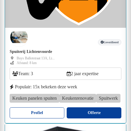
Geverifieerd
Spuiterij Lichtenvoorde
Buys Ballotstraat 13A, Li...
Afstand: 8 km
Team: 3
2 jaar expertise
Populair: 15x bekeken deze week
Keuken panelen spuiten
Keukenrenovatie
Spuitwerk
Profiel
Offerte