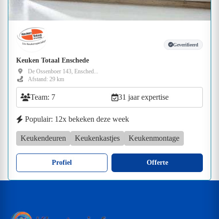
Geverifieerd
Keuken Totaal Enschede
De Ossenboer 143, Ensched...
Afstand: 29 km
Team: 7
31 jaar expertise
Populair: 12x bekeken deze week
Keukendeuren
Keukenkastjes
Keukenmontage
Profiel
Offerte