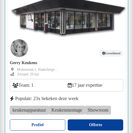
Geverifieerd
Gerry Keukens
Molenstraat 1, Haaksberge...
Afstand: 20 km
Team: 1
17 jaar expertise
Populair: 23x bekeken deze week
keukenapparatuur
Keukenmontage
Showroom
Profiel
Offerte