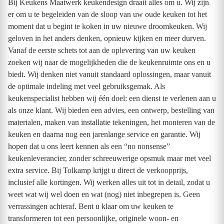
Bij Keukens Maatwerk keukendesign draait alles om u. Wij zijn
er om u te begeleiden van de sloop van uw oude keuken tot het
moment dat u begint te koken in uw nieuwe droomkeuken. Wij
geloven in het anders denken, opnieuw kijken en meer durven.
Vanaf de eerste schets tot aan de oplevering van uw keuken
zoeken wij naar de mogelijkheden die de keukenruimte ons en u
biedt. Wij denken niet vanuit standaard oplossingen, maar vanuit
de optimale indeling met veel gebruiksgemak. Als
keukenspecialist hebben wij één doel: een dienst te verlenen aan u
als onze klant. Wij bieden een advies, een ontwerp, bestelling van
materialen, maken van installatie tekeningen, het monteren van de
keuken en daarna nog een jarenlange service en garantie. Wij
hopen dat u ons leert kennen als een “no nonsense”
keukenleverancier, zonder schreeuwerige opsmuk maar met veel
extra service. Bij Tolkamp krijgt u direct de verkoopprijs,
inclusief alle kortingen. Wij werken alles uit tot in detail, zodat u
weet wat wij wel doen en wat (nog) niet inbegrepen is. Geen
verrassingen achteraf. Bent u klaar om uw keuken te
transformeren tot een persoonlijke, originele woon- en