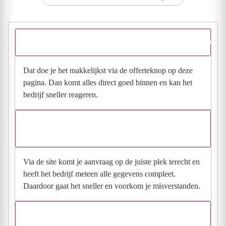
Hoe vraag ik een offerte aan bij Tolkamp Keukens Winterswijk?
Dat doe je het makkelijkst via de offerteknop op deze
pagina. Dan komt alles direct goed binnen en kan het
bedrijf sneller reageren.
Waarom moet de aanvraag via de site en niet via
direct contact?
Via de site komt je aanvraag op de juiste plek terecht en
heeft het bedrijf meteen alle gegevens compleet.
Daardoor gaat het sneller en voorkom je misverstanden.
Hoe snel krijg ik reactie op mijn aanvraag?