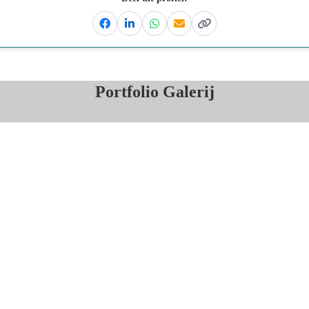
Facebook
Linkedin
Whatsapp
Email
Kopieer link
Portfolio Galerij