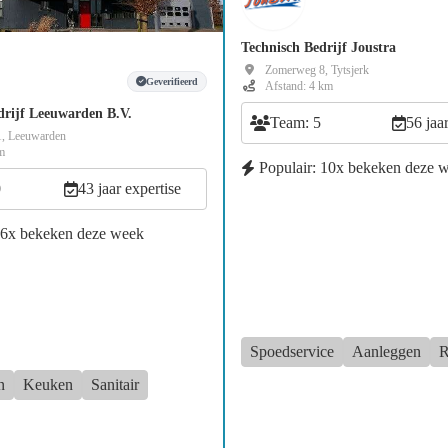
Technisch Bedrijf Joustra
Zomerweg 8, Tytsjerk
Geverifieerd
Afstand: 4 km
drijf Leeuwarden B.V.
Team: 5
56 jaa
, Leeuwarden
m
Populair: 10x bekeken deze 
0
43 jaar expertise
46x bekeken deze week
Spoedservice
Aanleggen
R
n
Keuken
Sanitair