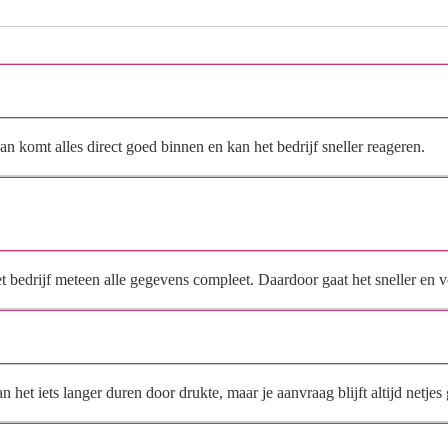
Hoe vraag ik een offerte aan bij A. de Rijke?
n komt alles direct goed binnen en kan het bedrijf sneller reageren.
Waarom moet de aanvraag via de site en niet via
direct contact?
het bedrijf meteen alle gegevens compleet. Daardoor gaat het sneller en
Hoe snel krijg ik reactie op mijn aanvraag?
et iets langer duren door drukte, maar je aanvraag blijft altijd netjes 