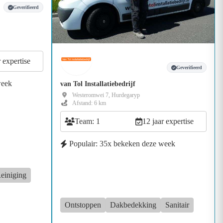
Geverifieerd
r expertise
Geverifieerd
week
van Tol Installatiebedrijf
Westeromwei 7, Hurdegaryp
Afstand: 6 km
Team: 1
12 jaar expertise
Populair: 35x bekeken deze week
einiging
Ontstoppen
Dakbedekking
Sanitair