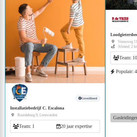
Loodgietersbe
Venusweg 11
Afstand: 2 k
Team: 1
Populair: 
Geverifieerd
Installatiebedrijf C. Escalona
Roordaburg 9, Leeuwarden
Gasleidinge
Team: 1
20 jaar expertise