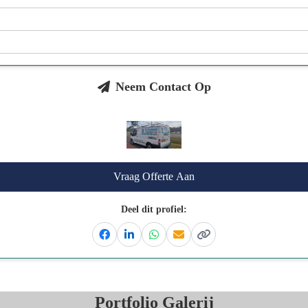
Neem Contact Op
Vraag Offerte Aan
Deel dit profiel:
Facebook
Linkedin
Whatsapp
Email
Kopieer link
Portfolio Galerij