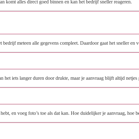
n komt alles direct goed binnen en kan het bedrijf sneller reageren.
Waarom moet de aanvraag via de site en niet via
direct contact?
het bedrijf meteen alle gegevens compleet. Daardoor gaat het sneller en
Hoe snel krijg ik reactie op mijn aanvraag?
et iets langer duren door drukte, maar je aanvraag blijft altijd netjes 
Wat moet ik invullen voor een goede prijsindicatie?
ebt, en voeg foto’s toe als dat kan. Hoe duidelijker je aanvraag, hoe be
Wat gebeurt er met mijn gegevens na mijn aanvraag?