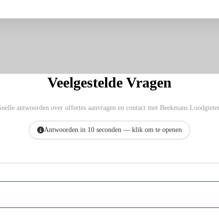
Veelgestelde Vragen
Snelle antwoorden over offertes aanvragen en contact met Beekmans Loodgieter
Antwoorden in 10 seconden — klik om te openen
Hoe vraag ik een offerte aan bij Beekmans Loodgieter?