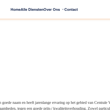
Home
Alle Diensten
Over Ons
Contact
oede naam en heeft jarenlange ervaring op het gebied van Centrale V
mheden, tegen een goede prijs-/ kwaliteitsverhouding. Zowel particulie