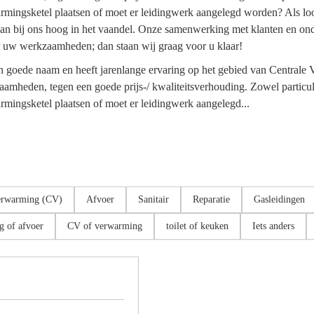
mingsketel plaatsen of moet er leidingwerk aangelegd worden? Als loodg
it staan bij ons hoog in het vaandel. Onze samenwerking met klanten en 
r uw werkzaamheden; dan staan wij graag voor u klaar!
oede naam en heeft jarenlange ervaring op het gebied van Centrale V
mheden, tegen een goede prijs-/ kwaliteitsverhouding. Zowel particulie
mingsketel plaatsen of moet er leidingwerk aangelegd...
erwarming (CV)
Afvoer
Sanitair
Reparatie
Gasleidingen
g of afvoer
CV of verwarming
toilet of keuken
Iets anders