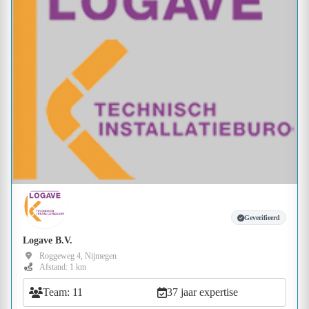
Geverifieerd
Logave B.V.
Roggeweg 4, Nijmegen
Afstand: 1 km
Team: 11
37 jaar expertise