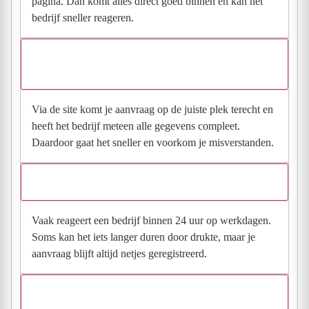
pagina. Dan komt alles direct goed binnen en kan het
bedrijf sneller reageren.
Waarom moet de aanvraag via de site en niet via
direct contact?
Via de site komt je aanvraag op de juiste plek terecht en
heeft het bedrijf meteen alle gegevens compleet.
Daardoor gaat het sneller en voorkom je misverstanden.
Hoe snel krijg ik reactie op mijn aanvraag?
Vaak reageert een bedrijf binnen 24 uur op werkdagen.
Soms kan het iets langer duren door drukte, maar je
aanvraag blijft altijd netjes geregistreerd.
Wat moet ik invullen voor een goede prijsindicatie?