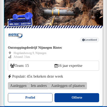
Geverifieerd
Ontstoppingsbedrijf Nijmegen Riotec
Hogelandseweg 9, Nijmegen
Afstand: 3 km
Team: 15
16 jaar expertise
Populair: 45x bekeken deze week
Aanleggen
Iets anders
Aanleggen of plaatsen
Profiel
Offerte