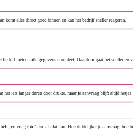
Hoe vraag ik een offerte aan bij Drost Instal?
n komt alles direct goed binnen en kan het bedrijf sneller reageren.
Waarom moet de aanvraag via de site en niet via
direct contact?
het bedrijf meteen alle gegevens compleet. Daardoor gaat het sneller en
Hoe snel krijg ik reactie op mijn aanvraag?
et iets langer duren door drukte, maar je aanvraag blijft altijd netjes 
Wat moet ik invullen voor een goede prijsindicatie?
ebt, en voeg foto’s toe als dat kan. Hoe duidelijker je aanvraag, hoe be