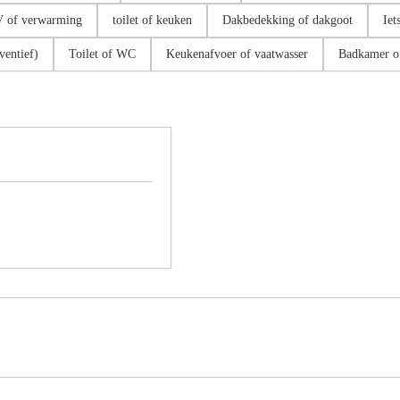
 of verwarming
toilet of keuken
Dakbedekking of dakgoot
Iet
ventief)
Toilet of WC
Keukenafvoer of vaatwasser
Badkamer o