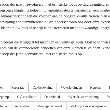
e loop der jaren geëvolueerd, met een sterke focus op duurzaamheid en
om onze klanten te helpen hun energiekosten te verlagen en een positi
 badkamerinrichtingen die voldoen aan de hoogste kwaliteitseisen. Van 
en toewijding aan uitmuntendheid. We onderscheiden ons door onze exper
 u klaar om uw huis of bedrijf te transformeren met hoogwaardige, ener
schiedenis die teruggaat tot meer dan een eeuw geleden. Ooit begonnen a
om aan de veranderende behoeften van onze klanten te voldoen. Vanda
 loop der jaren geëvolueerd, met een sterke focus op...
er
Reparatie
Dakbedekking
Waterleidingen
Keuken
tepomp
CV-installatie
Onderhoud
Hybride warmtepomp
W
atie van zonnepanelen
Montagemateriaal
Verkoop van zonnepanelen