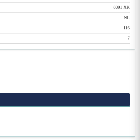
8091 XK
NL
116
7