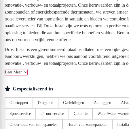
renovatie-, verbouw- en totaalprojecten. Onze kernwaarden zijn in d
zonnepanelen of energiebesparende thermostaten, we streven ernaar 
trotse leverancier van topmerken in sanitair, en bieden we complete
naadloze service. Bij Drost Instal zijn we trots op onze expertise 
oplossing te bieden die aan hun specifieke behoeften voldoet. Bent
ons op voor een vrijblijvende offerte.
Drost Instal is een gerenommeerd totaalinstallateur met een rijke ge
landbouwwerktuigen, hebben we ons aanbod voortdurend uitgebreid 
renovatie-, verbouw- en totaalprojecten. Onze kernwaarden zijn in de
Lees Meer
Gespecialiseerd in
Ontstoppen
Dakgoten
Gasleidingen
Aanleggen
Afvo
Spoedservice
24-uur service
Garantie
Water/water warm
Onderhoud van zonnepanelen
Huren van zonnepanelen
Install