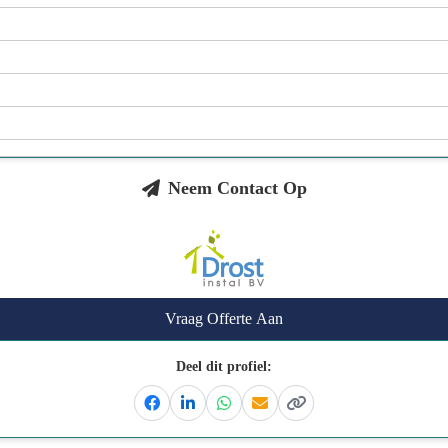
Neem Contact Op
Vraag Offerte Aan
Deel dit profiel:
Facebook
Linkedin
Whatsapp
Email
Kopieer link