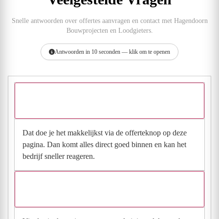
Snelle antwoorden over offertes aanvragen en contact met Hagendoorn
Bouwprojecten en Loodgieters.
Antwoorden in 10 seconden — klik om te openen
Hoe vraag ik een offerte aan bij Hagendoorn Bouwprojecten en
Loodgieters?
Dat doe je het makkelijkst via de offerteknop op deze
pagina. Dan komt alles direct goed binnen en kan het
bedrijf sneller reageren.
Waarom moet de aanvraag via de site en niet via
direct contact?