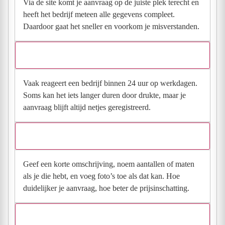
Via de site komt je aanvraag op de juiste plek terecht en
heeft het bedrijf meteen alle gegevens compleet.
Daardoor gaat het sneller en voorkom je misverstanden.
Hoe snel krijg ik reactie op mijn aanvraag?
Vaak reageert een bedrijf binnen 24 uur op werkdagen.
Soms kan het iets langer duren door drukte, maar je
aanvraag blijft altijd netjes geregistreerd.
Wat moet ik invullen voor een goede prijsindicatie?
Geef een korte omschrijving, noem aantallen of maten
als je die hebt, en voeg foto’s toe als dat kan. Hoe
duidelijker je aanvraag, hoe beter de prijsinschatting.
Wat gebeurt er met mijn gegevens na mijn aanvraag?