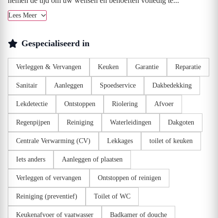
nemen de tijd om uw wensen en behoeften volledig te...
Lees Meer
Gespecialiseerd in
Verleggen & Vervangen
Keuken
Garantie
Reparatie
Sanitair
Aanleggen
Spoedservice
Dakbedekking
Lekdetectie
Ontstoppen
Riolering
Afvoer
Regenpijpen
Reiniging
Waterleidingen
Dakgoten
Centrale Verwarming (CV)
Lekkages
toilet of keuken
Iets anders
Aanleggen of plaatsen
Verleggen of vervangen
Ontstoppen of reinigen
Reiniging (preventief)
Toilet of WC
Keukenafvoer of vaatwasser
Badkamer of douche