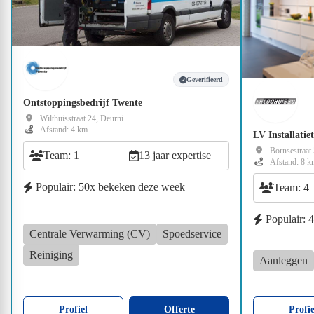
Geverifieerd
Ontstoppingsbedrijf Twente
Wilthuisstraat 24, Deurni...
Afstand: 4 km
LV Installatie
Bornsestraat
Team: 1
13 jaar expertise
Afstand: 8 k
Populair: 50x bekeken deze week
Team: 4
Populair: 
Centrale Verwarming (CV)
Spoedservice
Reiniging
Aanleggen
Profiel
Offerte
Profie