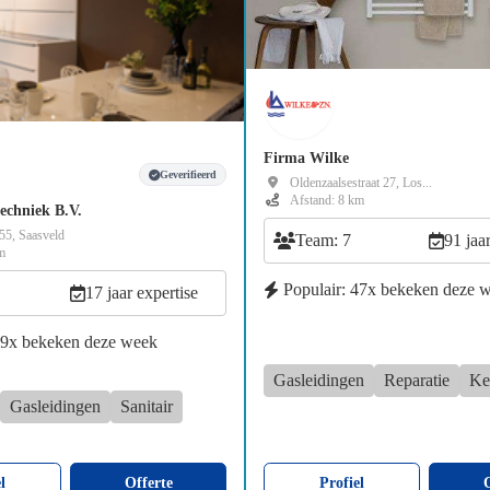
Firma Wilke
Geverifieerd
Oldenzaalsestraat 27, Los...
Afstand: 8 km
techniek B.V.
 55, Saasveld
Team: 7
91 jaa
m
Populair: 47x bekeken deze 
17 jaar expertise
49x bekeken deze week
Gasleidingen
Reparatie
Ke
Gasleidingen
Sanitair
l
Offerte
Profiel
O