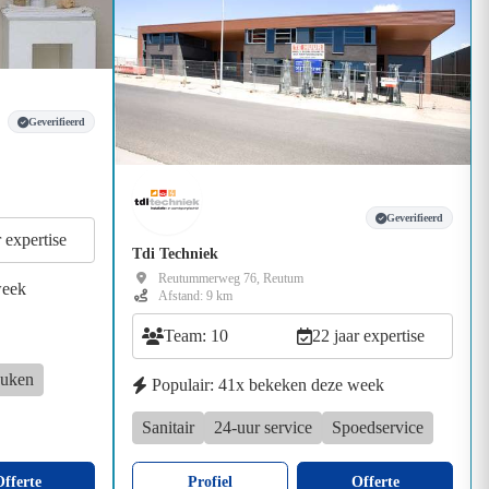
Geverifieerd
Geverifieerd
r expertise
Tdi Techniek
Reutummerweg 76, Reutum
week
Afstand: 9 km
Team: 10
22 jaar expertise
uken
Populair: 41x bekeken deze week
Sanitair
24-uur service
Spoedservice
fferte
Profiel
Offerte