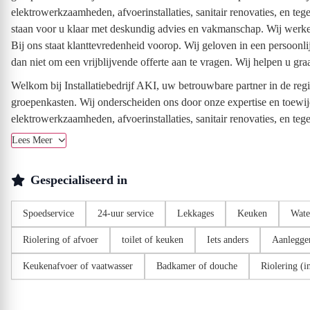
elektrowerkzaamheden, afvoerinstallaties, sanitair renovaties, en t
staan voor u klaar met deskundig advies en vakmanschap. Wij werken 
Bij ons staat klanttevredenheid voorop. Wij geloven in een persoonl
dan niet om een vrijblijvende offerte aan te vragen. Wij helpen u gr
Welkom bij Installatiebedrijf AKI, uw betrouwbare partner in de reg
groepenkasten. Wij onderscheiden ons door onze expertise en toewij
elektrowerkzaamheden, afvoerinstallaties, sanitair renovaties, en te
Lees Meer
Gespecialiseerd in
Spoedservice
24-uur service
Lekkages
Keuken
Wate
Riolering of afvoer
toilet of keuken
Iets anders
Aanleggen
Keukenafvoer of vaatwasser
Badkamer of douche
Riolering (i