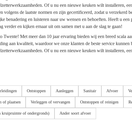
egelzetterwerkzaamheden. Of u nu een nieuwe keuken wilt installeren, e
volgens de laatste normen en zijn gecertificeerd, zodat u verzekerd ben
ijke benadering en luisteren naar uw wensen en behoeften. Heeft u een 
aag verder en kijken ernaar uit om samen met u aan de slag te gaan!
io Twente! Met meer dan 10 jaar ervaring bieden wij een breed scala aa
ding aan kwaliteit, waardoor we onze klanten de beste service kunnen 
gelzetterwerkzaamheden. Of u nu een nieuwe keuken wilt installeren, een
rleidingen
Ontstoppen
Aanleggen
Sanitair
Afvoer
Ve
 of plaatsen
Verleggen of vervangen
Ontstoppen of reinigen
Re
n kruipruimte of ondergronds)
Ander soort afvoer