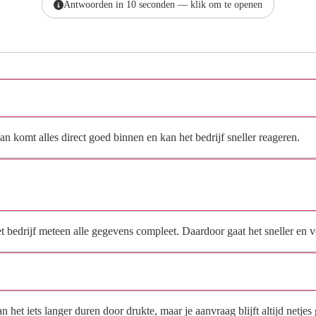
Antwoorden in 10 seconden — klik om te openen
Hoe vraag ik een offerte aan bij Installatiebedrijf AKI?
n komt alles direct goed binnen en kan het bedrijf sneller reageren.
Waarom moet de aanvraag via de site en niet via
direct contact?
het bedrijf meteen alle gegevens compleet. Daardoor gaat het sneller en
Hoe snel krijg ik reactie op mijn aanvraag?
et iets langer duren door drukte, maar je aanvraag blijft altijd netjes 