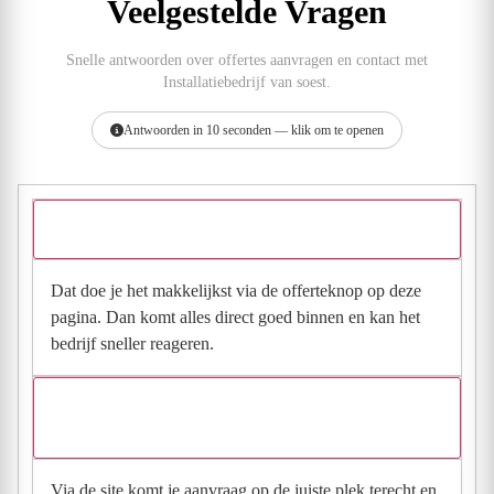
Veelgestelde Vragen
Snelle antwoorden over offertes aanvragen en contact met
Installatiebedrijf van soest.
Antwoorden in 10 seconden — klik om te openen
Hoe vraag ik een offerte aan bij Installatiebedrijf van soest?
Dat doe je het makkelijkst via de offerteknop op deze
pagina. Dan komt alles direct goed binnen en kan het
bedrijf sneller reageren.
Waarom moet de aanvraag via de site en niet via
direct contact?
Via de site komt je aanvraag op de juiste plek terecht en