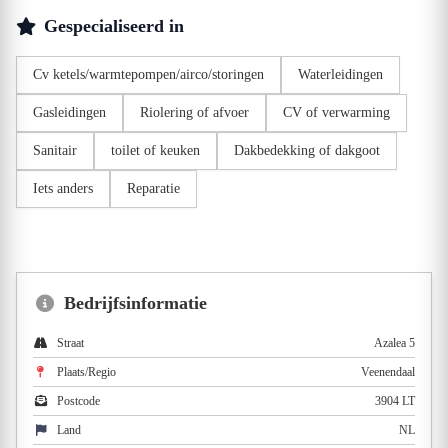
Gespecialiseerd in
Cv ketels/warmtepompen/airco/storingen
Waterleidingen
Gasleidingen
Riolering of afvoer
CV of verwarming
Sanitair
toilet of keuken
Dakbedekking of dakgoot
Iets anders
Reparatie
Bedrijfsinformatie
Straat
Azalea 5
Plaats/Regio
Veenendaal
Postcode
3904 LT
Land
NL