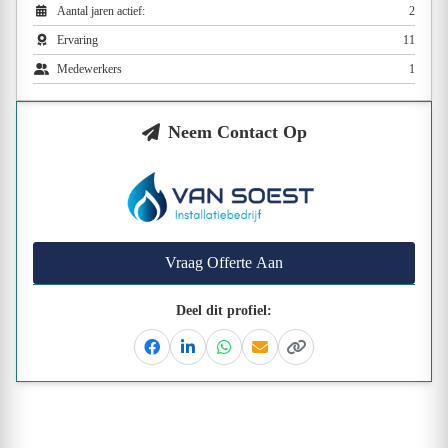
Aantal jaren actief:
2
Ervaring
11
Medewerkers
1
Neem Contact Op
Vraag Offerte Aan
Deel dit profiel:
Facebook
Linkedin
Whatsapp
Email
Kopieer link