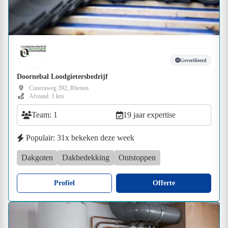
Geverifieerd
Doornebal Loodgietersbedrijf
Cuneraweg 392, Rhenen
Afstand: 1 km
Team: 1
19 jaar expertise
Populair: 31x bekeken deze week
Dakgoten
Dakbedekking
Ontstoppen
Profiel
Offerte