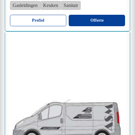
Gasleidingen
Keuken
Sanitair
Profiel
Offerte