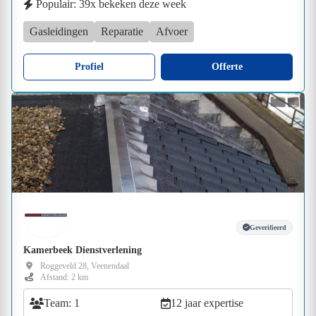
Populair: 39x bekeken deze week
Gasleidingen
Reparatie
Afvoer
Profiel
Offerte
Geverifieerd
Kamerbeek Dienstverlening
Roggeveld 28, Veenendaal
Afstand: 2 km
Team: 1
12 jaar expertise