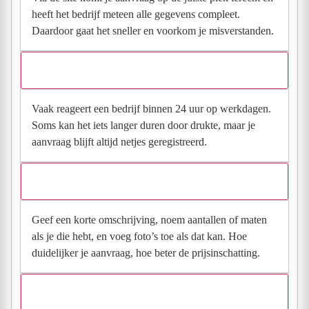
heeft het bedrijf meteen alle gegevens compleet.
Daardoor gaat het sneller en voorkom je misverstanden.
Hoe snel krijg ik reactie op mijn aanvraag?
Vaak reageert een bedrijf binnen 24 uur op werkdagen.
Soms kan het iets langer duren door drukte, maar je
aanvraag blijft altijd netjes geregistreerd.
Wat moet ik invullen voor een goede prijsindicatie?
Geef een korte omschrijving, noem aantallen of maten
als je die hebt, en voeg foto’s toe als dat kan. Hoe
duidelijker je aanvraag, hoe beter de prijsinschatting.
Wat gebeurt er met mijn gegevens na mijn aanvraag?