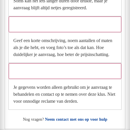
Soms kan het iets langer duren door drukte, maar je
aanvraag blijft altijd netjes geregistreerd.
Wat moet ik invullen voor een goede prijsindicatie?
Geef een korte omschrijving, noem aantallen of maten
als je die hebt, en voeg foto’s toe als dat kan. Hoe
duidelijker je aanvraag, hoe beter de prijsinschatting.
Wat gebeurt er met mijn gegevens na mijn aanvraag?
Je gegevens worden alleen gebruikt om je aanvraag te
behandelen en contact op te nemen over deze klus. Niet
voor onnodige reclame van derden.
Nog vragen?
Neem contact met ons op voor hulp