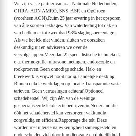
Wij zijn vaste partner van o.a. Nationale Nederlanden,
OHRA, ABN AMRO, SNS, ASR en OpGroen
(voorheen AON).Ruim 25 jaar ervaring in het opsporen
van álle soorten lekkages. Van waterleiding tot dak en
van badkamer tot zwembad.98% slagingspercentage.
Als we het lek niet vinden, sluiten we oorzaken
deskundig uit en adviseren we over de
vervolgstappen.Meer dan 25 specialistische technieken.
o.a. thermografie, ultrasone metingen, endoscopie en
rookproeven.Geen onnodige schade. Hak- en
breekwerk is vrijwel nooit nodig.Landelijke dekking.
Binnen enkele werkdagen op locatie.Transparante vaste
tarieven. Geen verrassingen achteraf.Optioneel
schadeherstel. Wij zijn één van de weinige
gespecialiseerde lekdetectiebedrijven in Nederland die
óók het schadeherstel kan verzorgen: vakkundig,
zorgvuldig en efficiënt.Rapportage die telt. Deze
worden met uiterste nauwkeurigheid samengesteld en
onderscheiden zich door hun diepgang en duidelijkheid.