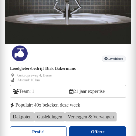
Geverifieerd
Loodgietersbedrijf Dirk Bakermans
Geldropseweg 4, Heeze
Afstand: 10 km
Team: 1
21 jaar expertise
Populair: 40x bekeken deze week
Dakgoten
Gasleidingen
Verleggen & Vervangen
Profiel
Offerte