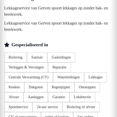
Lekkageservice van Gerven spoort lekkages op zonder hak- en
breekwerk.
Lekkageservice van Gerven spoort lekkages op zonder hak- en
breekwerk.
Gespecialiseerd in
Riolering
Sanitair
Gasleidingen
Verleggen & Vervangen
Reparatie
Centrale Verwarming (CV)
Waterleidingen
Lekkages
Keuken
Dakgoten
Regenpijpen
Ontstoppen
Afvoer
Aanleggen
Garantie
Lekdetectie
Spoedservice
24-uur service
Riolering of afvoer
CV of verwarming
toilet of keuken
Iets anders