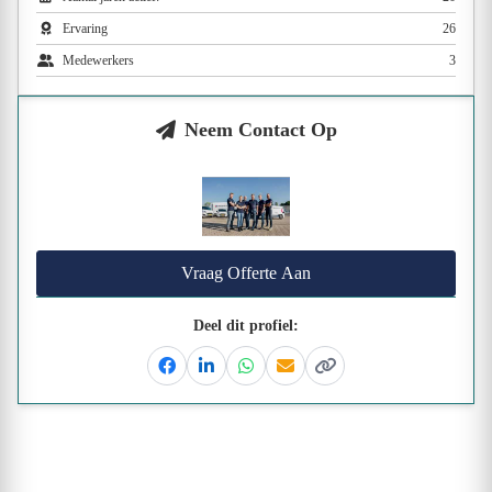
Ervaring
26
Medewerkers
3
Neem Contact Op
Vraag Offerte Aan
Deel dit profiel:
Facebook
Linkedin
Whatsapp
Email
Kopieer link