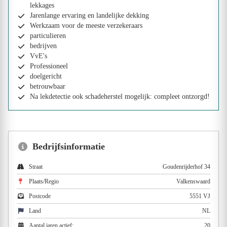
lekkages
Jarenlange ervaring en landelijke dekking
Werkzaam voor de meeste verzekeraars
particulieren
bedrijven
VvE's
Professioneel
doelgericht
betrouwbaar
Na lekdetectie ook schadeherstel mogelijk: compleet ontzorgd!
Bedrijfsinformatie
Straat
Goudenrijderhof 34
Plaats/Regio
Valkenswaard
Postcode
5551 VJ
Land
NL
Aantal jaren actief:
20