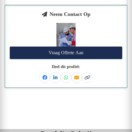
Neem Contact Op
Vraag Offerte Aan
Deel dit profiel:
Facebook
Linkedin
Whatsapp
Email
Kopieer link