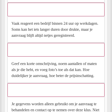
Hoe snel krijg ik reactie op mijn aanvraag?
Vaak reageert een bedrijf binnen 24 uur op werkdagen.
Soms kan het iets langer duren door drukte, maar je
aanvraag blijft altijd netjes geregistreerd.
Wat moet ik invullen voor een goede prijsindicatie?
Geef een korte omschrijving, noem aantallen of maten
als je die hebt, en voeg foto’s toe als dat kan. Hoe
duidelijker je aanvraag, hoe beter de prijsinschatting.
Wat gebeurt er met mijn gegevens na mijn aanvraag?
Je gegevens worden alleen gebruikt om je aanvraag te
behandelen en contact op te nemen over deze klus. Niet