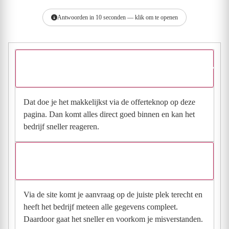
Antwoorden in 10 seconden — klik om te openen
Hoe vraag ik een offerte aan bij Loodgieter Amsterdam &
CV Service 24/7?
Dat doe je het makkelijkst via de offerteknop op deze
pagina. Dan komt alles direct goed binnen en kan het
bedrijf sneller reageren.
Waarom moet de aanvraag via de site en niet via
direct contact?
Via de site komt je aanvraag op de juiste plek terecht en
heeft het bedrijf meteen alle gegevens compleet.
Daardoor gaat het sneller en voorkom je misverstanden.