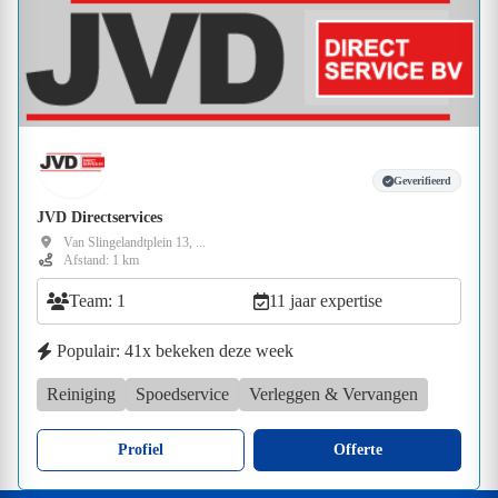
Geverifieerd
JVD Directservices
Van Slingelandtplein 13, ...
Afstand: 1 km
Team: 1
11 jaar expertise
Populair: 41x bekeken deze week
Reiniging
Spoedservice
Verleggen & Vervangen
Profiel
Offerte