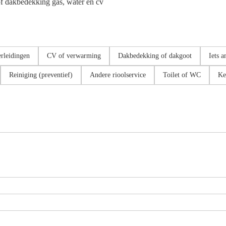
of dakbedekking gas, water en cv
rleidingen
CV of verwarming
Dakbedekking of dakgoot
Iets a
Reiniging (preventief)
Andere rioolservice
Toilet of WC
Ke