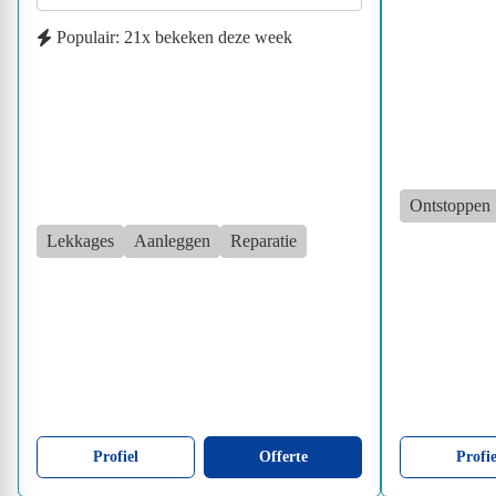
Populair: 21x bekeken deze week
Ontstoppen
Lekkages
Aanleggen
Reparatie
Profiel
Offerte
Profie