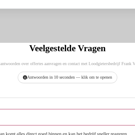
Veelgestelde Vragen
 antwoorden over offertes aanvragen en contact met Loodgietersbedrijf Frank V
Antwoorden in 10 seconden — klik om te openen
Hoe vraag ik een offerte aan bij Loodgietersbedrijf Frank Verweij?
n komt alles direct goed binnen en kan het bedrijf sneller reageren.