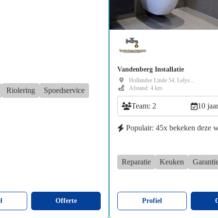
Vandenberg Installatie
Hollandse Linde 54, Lelys...
Afstand: 4 km
Riolering
Spoedservice
Team: 2
10 jaa
Populair: 45x bekeken deze 
Reparatie
Keuken
Garanti
l
Offerte
Profiel
O