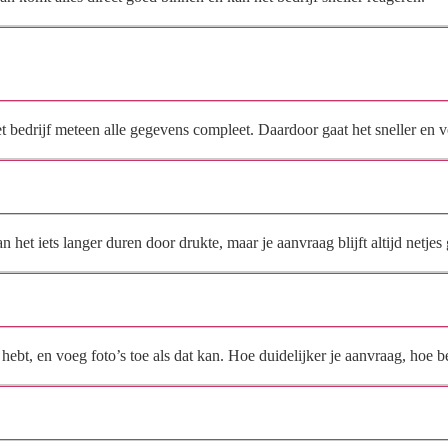
Waarom moet de aanvraag via de site en niet via
direct contact?
het bedrijf meteen alle gegevens compleet. Daardoor gaat het sneller en
Hoe snel krijg ik reactie op mijn aanvraag?
et iets langer duren door drukte, maar je aanvraag blijft altijd netjes 
Wat moet ik invullen voor een goede prijsindicatie?
ebt, en voeg foto’s toe als dat kan. Hoe duidelijker je aanvraag, hoe be
Wat gebeurt er met mijn gegevens na mijn aanvraag?