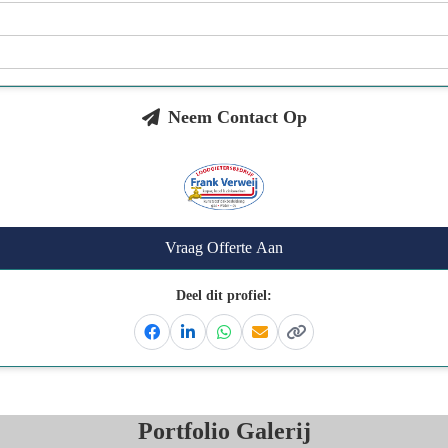
Neem Contact Op
Vraag Offerte Aan
Deel dit profiel:
Facebook
Linkedin
Whatsapp
Email
Kopieer link
Portfolio Galerij