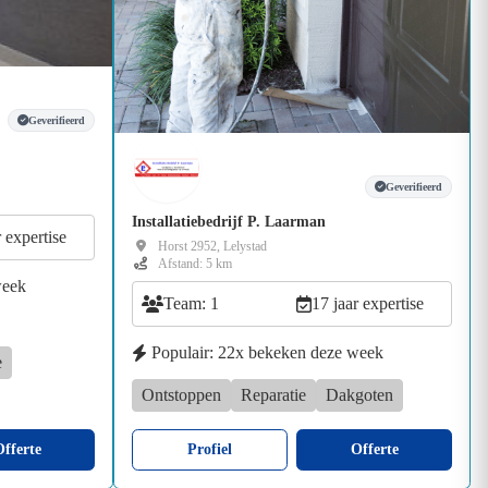
Geverifieerd
Geverifieerd
Installatiebedrijf P. Laarman
r expertise
Horst 2952, Lelystad
Afstand: 5 km
week
Team: 1
17 jaar expertise
Populair: 22x bekeken deze week
e
Ontstoppen
Reparatie
Dakgoten
fferte
Profiel
Offerte