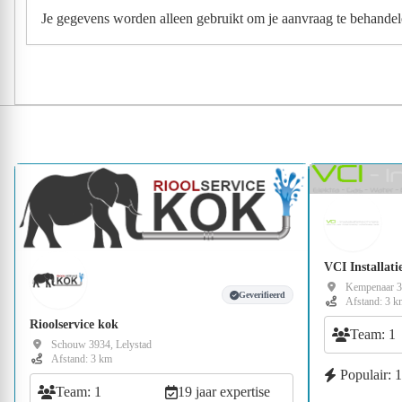
Je gegevens worden alleen gebruikt om je aanvraag te behandel
VCI Installati
Kempenaar 33
Geverifieerd
Afstand: 3 k
Rioolservice kok
Team: 1
Schouw 3934, Lelystad
Afstand: 3 km
Populair: 
Team: 1
19 jaar expertise