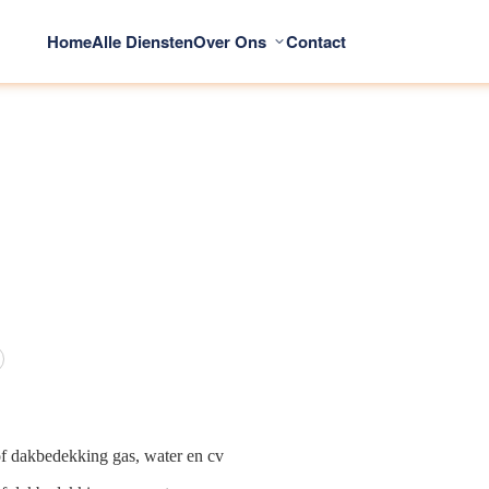
Home
Alle Diensten
Over Ons
Contact
of dakbedekking gas, water en cv