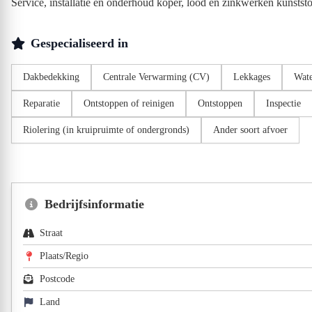
Service, installatie en onderhoud koper, lood en zinkwerken kunstst
Gespecialiseerd in
Dakbedekking
Centrale Verwarming (CV)
Lekkages
Wate
Reparatie
Ontstoppen of reinigen
Ontstoppen
Inspectie
Riolering (in kruipruimte of ondergronds)
Ander soort afvoer
Bedrijfsinformatie
Straat
Plaats/Regio
Postcode
Land