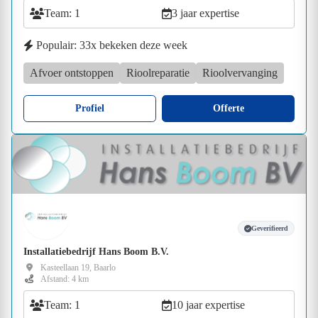
Team: 1
3 jaar expertise
Populair: 33x bekeken deze week
Afvoer ontstoppen
Rioolreparatie
Rioolvervanging
Profiel
Offerte
Geverifieerd
Installatiebedrijf Hans Boom B.V.
Kasteellaan 19, Baarlo
Afstand: 4 km
Team: 1
10 jaar expertise