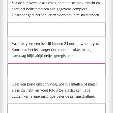
Via de site komt je aanvraag op de juiste plek terecht en
heeft het bedrijf meteen alle gegevens compleet.
Daardoor gaat het sneller en voorkom je misverstanden.
Hoe snel krijg ik reactie op mijn aanvraag?
Vaak reageert een bedrijf binnen 24 uur op werkdagen.
Soms kan het iets langer duren door drukte, maar je
aanvraag blijft altijd netjes geregistreerd.
Wat moet ik invullen voor een goede prijsindicatie?
Geef een korte omschrijving, noem aantallen of maten
als je die hebt, en voeg foto’s toe als dat kan. Hoe
duidelijker je aanvraag, hoe beter de prijsinschatting.
Wat gebeurt er met mijn gegevens na mijn aanvraag?