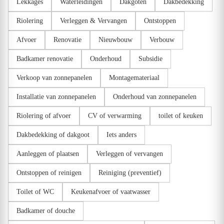
Lekkages
Waterleidingen
Dakgoten
Dakbedekking
Riolering
Verleggen & Vervangen
Ontstoppen
Afvoer
Renovatie
Nieuwbouw
Verbouw
Badkamer renovatie
Onderhoud
Subsidie
Verkoop van zonnepanelen
Montagemateriaal
Installatie van zonnepanelen
Onderhoud van zonnepanelen
Riolering of afvoer
CV of verwarming
toilet of keuken
Dakbedekking of dakgoot
Iets anders
Aanleggen of plaatsen
Verleggen of vervangen
Ontstoppen of reinigen
Reiniging (preventief)
Toilet of WC
Keukenafvoer of vaatwasser
Badkamer of douche