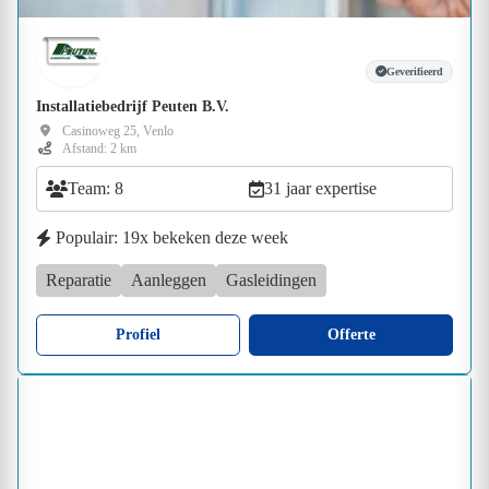
Geverifieerd
Installatiebedrijf Peuten B.V.
Casinoweg 25, Venlo
Afstand: 2 km
Team: 8
31 jaar expertise
Populair: 19x bekeken deze week
Reparatie
Aanleggen
Gasleidingen
Profiel
Offerte