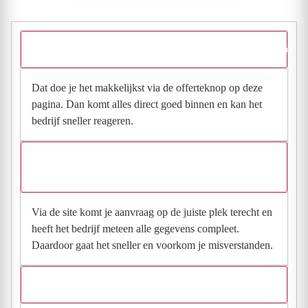
Hoe vraag ik een offerte aan bij Patrick Kdich Installatietechniek
Dat doe je het makkelijkst via de offerteknop op deze
pagina. Dan komt alles direct goed binnen en kan het
bedrijf sneller reageren.
Waarom moet de aanvraag via de site en niet via
direct contact?
Via de site komt je aanvraag op de juiste plek terecht en
heeft het bedrijf meteen alle gegevens compleet.
Daardoor gaat het sneller en voorkom je misverstanden.
Hoe snel krijg ik reactie op mijn aanvraag?