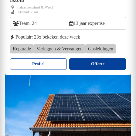
ISZUID
Fahrenheitstraat 8, Weert
Afstand: 2 km
Team: 24
13 jaar expertise
Populair: 23x bekeken deze week
Reparatie
Verleggen & Vervangen
Gasleidingen
Profiel
Offerte