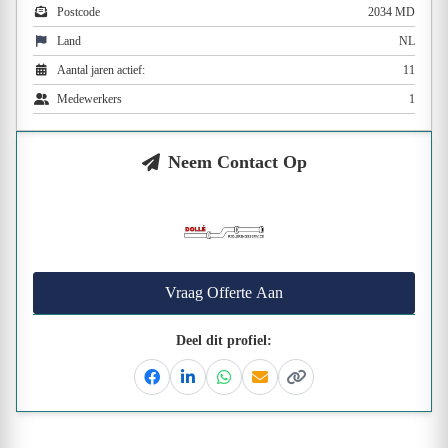
Postcode
2034 MD
Land
NL
Aantal jaren actief:
11
Medewerkers
1
Neem Contact Op
Vraag Offerte Aan
Deel dit profiel:
Facebook
Linkedin
Whatsapp
Email
Kopieer link