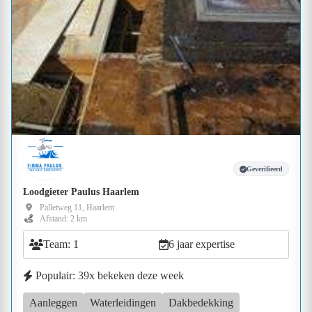
Geverifieerd
Loodgieter Paulus Haarlem
Palletweg 11, Haarlem
Afstand: 2 km
Team: 1
6 jaar expertise
Populair: 39x bekeken deze week
Aanleggen
Waterleidingen
Dakbedekking