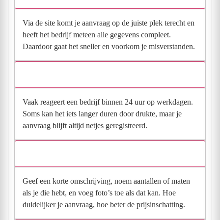
Via de site komt je aanvraag op de juiste plek terecht en
heeft het bedrijf meteen alle gegevens compleet.
Daardoor gaat het sneller en voorkom je misverstanden.
Hoe snel krijg ik reactie op mijn aanvraag?
Vaak reageert een bedrijf binnen 24 uur op werkdagen.
Soms kan het iets langer duren door drukte, maar je
aanvraag blijft altijd netjes geregistreerd.
Wat moet ik invullen voor een goede prijsindicatie?
Geef een korte omschrijving, noem aantallen of maten
als je die hebt, en voeg foto’s toe als dat kan. Hoe
duidelijker je aanvraag, hoe beter de prijsinschatting.