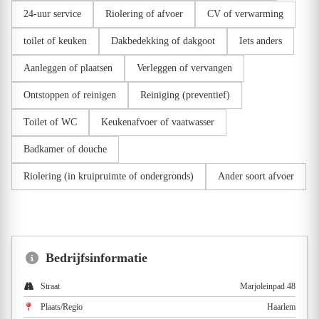
24-uur service
Riolering of afvoer
CV of verwarming
toilet of keuken
Dakbedekking of dakgoot
Iets anders
Aanleggen of plaatsen
Verleggen of vervangen
Ontstoppen of reinigen
Reiniging (preventief)
Toilet of WC
Keukenafvoer of vaatwasser
Badkamer of douche
Riolering (in kruipruimte of ondergronds)
Ander soort afvoer
Bedrijfsinformatie
Straat
Marjoleinpad 48
Plaats/Regio
Haarlem