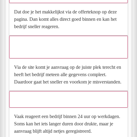
Dat doe je het makkelijkst via de offerteknop op deze
pagina. Dan komt alles direct goed binnen en kan het
bedrijf sneller reageren.
Waarom moet de aanvraag via de site en niet via
direct contact?
Via de site komt je aanvraag op de juiste plek terecht en
heeft het bedrijf meteen alle gegevens compleet.
Daardoor gaat het sneller en voorkom je misverstanden.
Hoe snel krijg ik reactie op mijn aanvraag?
Vaak reageert een bedrijf binnen 24 uur op werkdagen.
Soms kan het iets langer duren door drukte, maar je
aanvraag blijft altijd netjes geregistreerd.