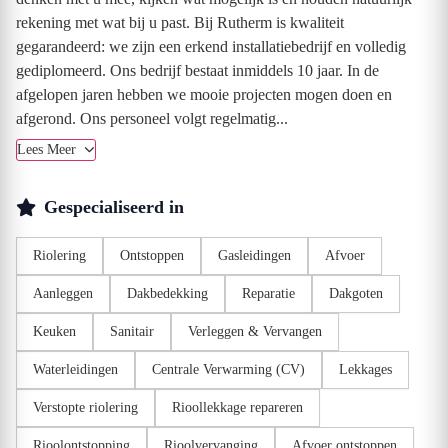
rekening met wat bij u past. Bij Rutherm is kwaliteit
gegarandeerd: we zijn een erkend installatiebedrijf en volledig
gediplomeerd. Ons bedrijf bestaat inmiddels 10 jaar. In de
afgelopen jaren hebben we mooie projecten mogen doen en
afgerond. Ons personeel volgt regelmatig...
Lees Meer
Gespecialiseerd in
Riolering
Ontstoppen
Gasleidingen
Afvoer
Aanleggen
Dakbedekking
Reparatie
Dakgoten
Keuken
Sanitair
Verleggen & Vervangen
Waterleidingen
Centrale Verwarming (CV)
Lekkages
Verstopte riolering
Rioollekkage repareren
Rioolontstopping
Rioolvervanging
Afvoer ontstoppen