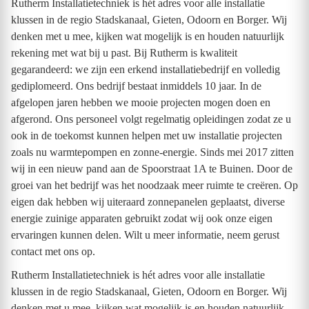
Rutherm Installatietechniek is hét adres voor alle installatie
klussen in de regio Stadskanaal, Gieten, Odoorn en Borger. Wij
denken met u mee, kijken wat mogelijk is en houden natuurlijk
rekening met wat bij u past. Bij Rutherm is kwaliteit
gegarandeerd: we zijn een erkend installatiebedrijf en volledig
gediplomeerd. Ons bedrijf bestaat inmiddels 10 jaar. In de
afgelopen jaren hebben we mooie projecten mogen doen en
afgerond. Ons personeel volgt regelmatig opleidingen zodat ze u
ook in de toekomst kunnen helpen met uw installatie projecten
zoals nu warmtepompen en zonne-energie. Sinds mei 2017 zitten
wij in een nieuw pand aan de Spoorstraat 1A te Buinen. Door de
groei van het bedrijf was het noodzaak meer ruimte te creëren. Op
eigen dak hebben wij uiteraard zonnepanelen geplaatst, diverse
energie zuinige apparaten gebruikt zodat wij ook onze eigen
ervaringen kunnen delen. Wilt u meer informatie, neem gerust
contact met ons op.
Rutherm Installatietechniek is hét adres voor alle installatie
klussen in de regio Stadskanaal, Gieten, Odoorn en Borger. Wij
denken met u mee, kijken wat mogelijk is en houden natuurlijk