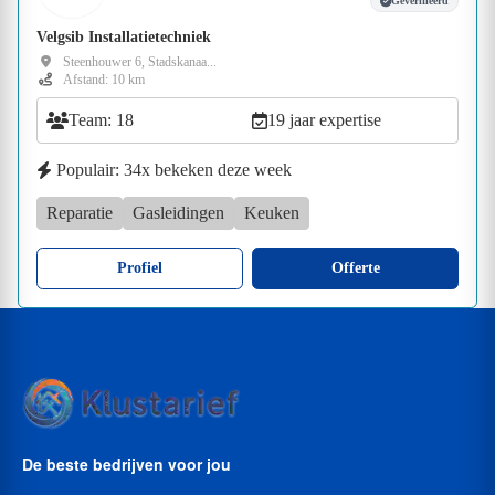
Geverifieerd
Velgsib Installatietechniek
Steenhouwer 6, Stadskanaa...
Afstand: 10 km
Team: 18
19 jaar expertise
Populair: 34x bekeken deze week
Reparatie
Gasleidingen
Keuken
Profiel
Offerte
De beste bedrijven voor jou