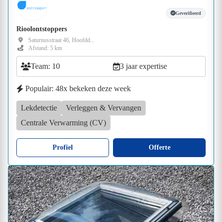
Geverifieerd
Rioolontstoppers
Saturnusstraat 46, Hoofdd...
Afstand: 5 km
Team: 10
3 jaar expertise
Populair: 48x bekeken deze week
Lekdetectie
Verleggen & Vervangen
Centrale Verwarming (CV)
Profiel
Offerte