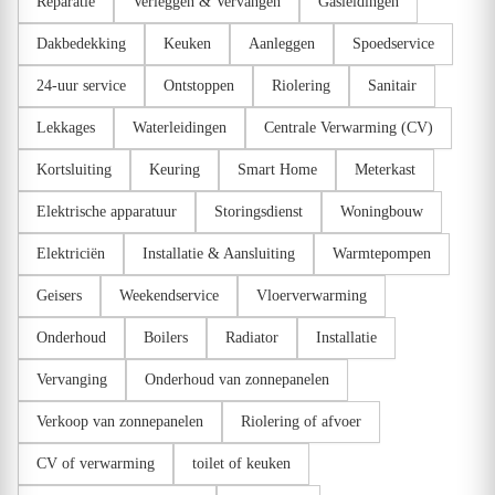
Reparatie
Verleggen & Vervangen
Gasleidingen
Dakbedekking
Keuken
Aanleggen
Spoedservice
24-uur service
Ontstoppen
Riolering
Sanitair
Lekkages
Waterleidingen
Centrale Verwarming (CV)
Kortsluiting
Keuring
Smart Home
Meterkast
Elektrische apparatuur
Storingsdienst
Woningbouw
Elektriciën
Installatie & Aansluiting
Warmtepompen
Geisers
Weekendservice
Vloerverwarming
Onderhoud
Boilers
Radiator
Installatie
Vervanging
Onderhoud van zonnepanelen
Verkoop van zonnepanelen
Riolering of afvoer
CV of verwarming
toilet of keuken