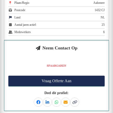
Plaats/Regio
Aalsmeer
Postcode
1432 CJ
Land
NL
Aantal jaren actief:
25
Medewerkers
6
Neem Contact Op
Vraag Offerte Aan
Deel dit profiel:
Facebook
Linkedin
Whatsapp
Email
Kopieer link