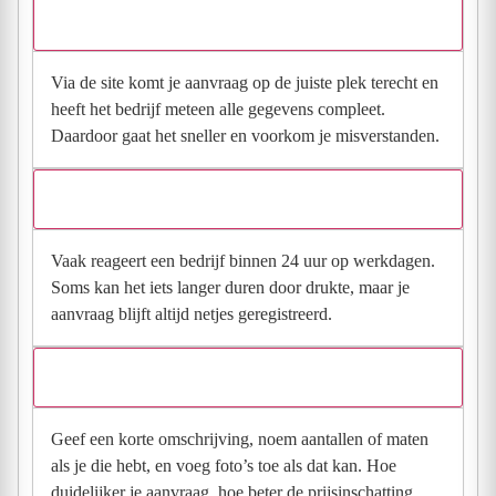
direct contact?
Via de site komt je aanvraag op de juiste plek terecht en
heeft het bedrijf meteen alle gegevens compleet.
Daardoor gaat het sneller en voorkom je misverstanden.
Hoe snel krijg ik reactie op mijn aanvraag?
Vaak reageert een bedrijf binnen 24 uur op werkdagen.
Soms kan het iets langer duren door drukte, maar je
aanvraag blijft altijd netjes geregistreerd.
Wat moet ik invullen voor een goede prijsindicatie?
Geef een korte omschrijving, noem aantallen of maten
als je die hebt, en voeg foto’s toe als dat kan. Hoe
duidelijker je aanvraag, hoe beter de prijsinschatting.