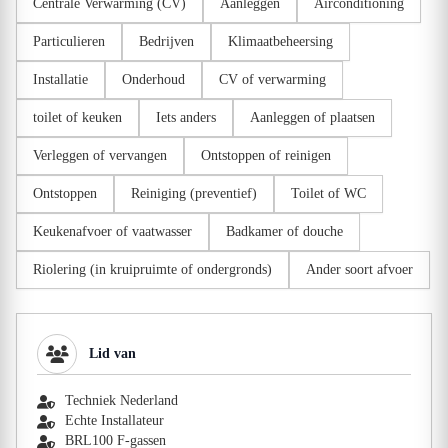
Centrale Verwarming (CV)
Aanleggen
Airconditioning
Particulieren
Bedrijven
Klimaatbeheersing
Installatie
Onderhoud
CV of verwarming
toilet of keuken
Iets anders
Aanleggen of plaatsen
Verleggen of vervangen
Ontstoppen of reinigen
Ontstoppen
Reiniging (preventief)
Toilet of WC
Keukenafvoer of vaatwasser
Badkamer of douche
Riolering (in kruipruimte of ondergronds)
Ander soort afvoer
Lid van
Techniek Nederland
Echte Installateur
BRL100 F-gassen