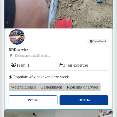
Geverifieerd
DDD service
Kellendonkstraat 28, Arnh...
Team: 1
3 jaar expertise
Populair: 46x bekeken deze week
Waterleidingen
Gasleidingen
Riolering of afvoer
Profiel
Offerte