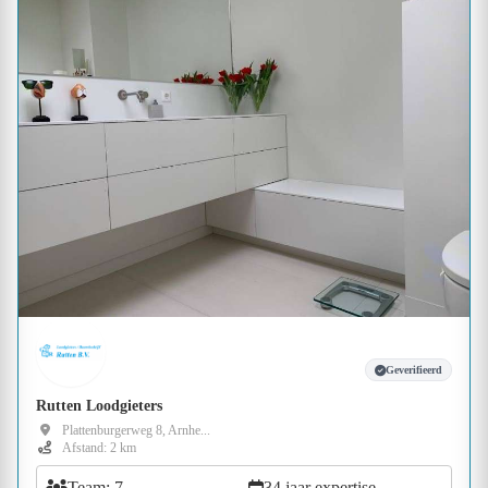
Geverifieerd
Rutten Loodgieters
Plattenburgerweg 8, Arnhe...
Afstand: 2 km
Team: 7
34 jaar expertise