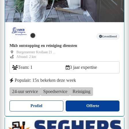
Geverifieerd
Mkb ontstopping en reiniging diensten
Burgemeester Krollaan 21 ...
Afstand: 2 km
Team: 1
3 jaar expertise
Populair: 15x bekeken deze week
24-uur service
Spoedservice
Reiniging
Profiel
Offerte