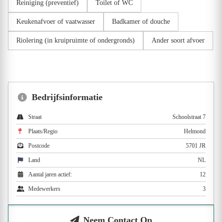
Reiniging (preventief)
Toilet of WC
Keukenafvoer of vaatwasser
Badkamer of douche
Riolering (in kruipruimte of ondergronds)
Ander soort afvoer
Bedrijfsinformatie
Straat
Schoolstraat 7
Plaats/Regio
Helmond
Postcode
5701 JR
Land
NL
Aantal jaren actief:
12
Medewerkers
3
Neem Contact Op