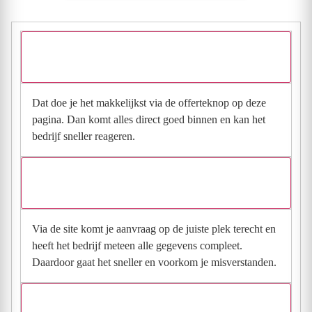
Hoe vraag ik een offerte aan bij Wiva Loodgieters- en
Dakdekkersbedrijf V.O.F.?
Dat doe je het makkelijkst via de offerteknop op deze
pagina. Dan komt alles direct goed binnen en kan het
bedrijf sneller reageren.
Waarom moet de aanvraag via de site en niet via
direct contact?
Via de site komt je aanvraag op de juiste plek terecht en
heeft het bedrijf meteen alle gegevens compleet.
Daardoor gaat het sneller en voorkom je misverstanden.
Hoe snel krijg ik reactie op mijn aanvraag?