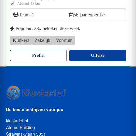
Afstand: 13 km
Team: 1
56 jaar expertise
Populair: 23x bekeken deze week
Klinkers
Zakelijk
Voortuin
Profiel
Offerte
De beste bedrijven voor jou
klustarief.nl
Atrium Building
Strawinskylaan 3051