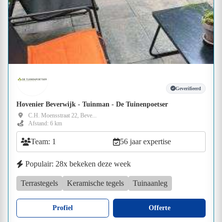
Geverifieerd
Hovenier Beverwijk - Tuinman - De Tuinenpoetser
C.H. Moensstraat 22, Beve...
Afstand: 6 km
Team: 1
56 jaar expertise
Populair: 28x bekeken deze week
Terrastegels
Keramische tegels
Tuinaanleg
Profiel
Offerte