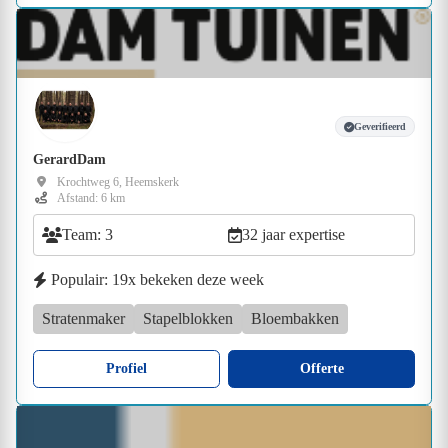
Geverifieerd
GerardDam
Krochtweg 6, Heemskerk
Afstand: 6 km
Team: 3
32 jaar expertise
Populair: 19x bekeken deze week
Stratenmaker
Stapelblokken
Bloembakken
Profiel
Offerte