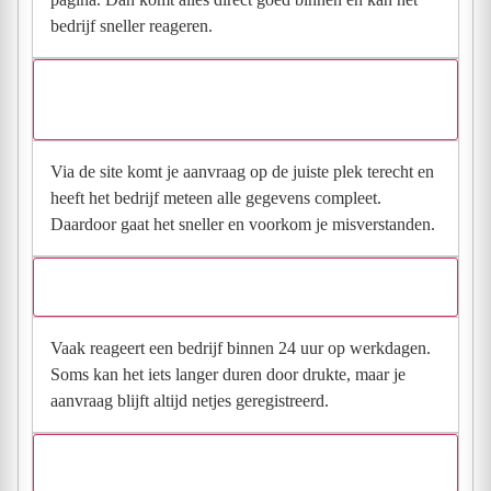
bedrijf sneller reageren.
Waarom moet de aanvraag via de site en niet via
direct contact?
Via de site komt je aanvraag op de juiste plek terecht en
heeft het bedrijf meteen alle gegevens compleet.
Daardoor gaat het sneller en voorkom je misverstanden.
Hoe snel krijg ik reactie op mijn aanvraag?
Vaak reageert een bedrijf binnen 24 uur op werkdagen.
Soms kan het iets langer duren door drukte, maar je
aanvraag blijft altijd netjes geregistreerd.
Wat moet ik invullen voor een goede prijsindicatie?