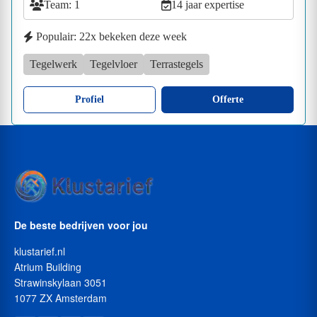
Team: 1
14 jaar expertise
Populair: 22x bekeken deze week
Tegelwerk
Tegelvloer
Terrastegels
Profiel
Offerte
De beste bedrijven voor jou
klustarief.nl
Atrium Building
Strawinskylaan 3051
1077 ZX Amsterdam