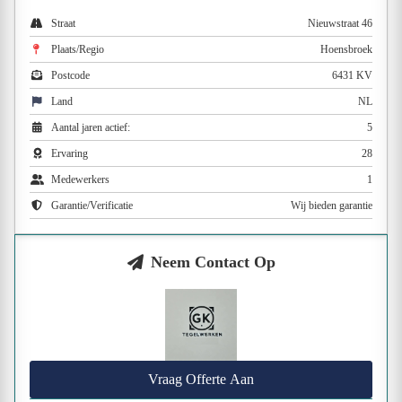
Straat
Nieuwstraat 46
Plaats/Regio
Hoensbroek
Postcode
6431 KV
Land
NL
Aantal jaren actief:
5
Ervaring
28
Medewerkers
1
Garantie/Verificatie
Wij bieden garantie
Neem Contact Op
Vraag Offerte Aan