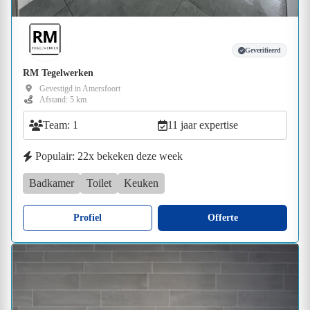
Geverifieerd
RM Tegelwerken
Gevestigd in Amersfoort
Afstand: 5 km
Team: 1
11 jaar expertise
Populair: 22x bekeken deze week
Badkamer
Toilet
Keuken
Profiel
Offerte