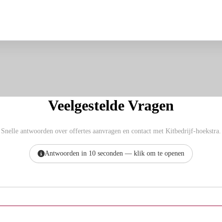
Veelgestelde Vragen
Snelle antwoorden over offertes aanvragen en contact met Kitbedrijf-hoekstra.
Antwoorden in 10 seconden — klik om te openen
Hoe vraag ik een offerte aan bij Kitbedrijf-hoekstra?