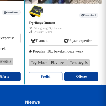
Geverifieerd
Geverifieerd
Tegelhuys Ommen
Strangeweg 24, Ommen
Afstand: 22 km
r expertise
Team: 4
56 jaar expertise
week
Populair: 38x bekeken deze week
ertegels
Tegelvloer
Plavuizen
Terrastegels
fferte
Profiel
Offerte
Nieuws