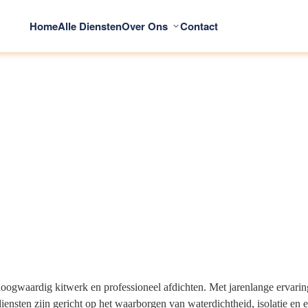
Home
Alle Diensten
Over Ons
Contact
n hoogwaardig kitwerk en professioneel afdichten. Met jarenlange erva
ensten zijn gericht op het waarborgen van waterdichtheid, isolatie en 