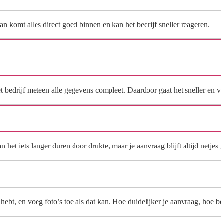
n komt alles direct goed binnen en kan het bedrijf sneller reageren.
Waarom moet de aanvraag via de site en niet via
direct contact?
het bedrijf meteen alle gegevens compleet. Daardoor gaat het sneller en
Hoe snel krijg ik reactie op mijn aanvraag?
et iets langer duren door drukte, maar je aanvraag blijft altijd netjes 
Wat moet ik invullen voor een goede prijsindicatie?
ebt, en voeg foto’s toe als dat kan. Hoe duidelijker je aanvraag, hoe be