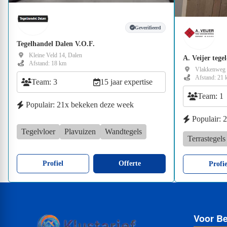
Geverifieerd
Tegelhandel Dalen V.O.F.
Kleine Veld 14, Dalen
A. Veijer teg
Afstand: 18 km
Vlakkenweg 1
Afstand: 21
Team: 3
15 jaar expertise
Team: 1
Populair: 21x bekeken deze week
Populair: 
Tegelvloer
Plavuizen
Wandtegels
Terrastegels
Profiel
Offerte
Profie
Voor Be