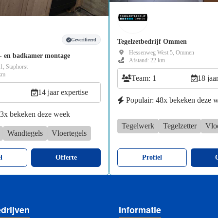
Geverifieerd
Tegelzetbedrijf Ommen
Hessenweg West 5, Ommen
el- en badkamer montage
Afstand: 22 km
, Staphorst
 km
Team: 1
18 jaa
14 jaar expertise
Populair: 48x bekeken deze 
23x bekeken deze week
Tegelwerk
Tegelzetter
Vlo
Wandtegels
Vloertegels
l
Offerte
Profiel
O
drijven
Informatie