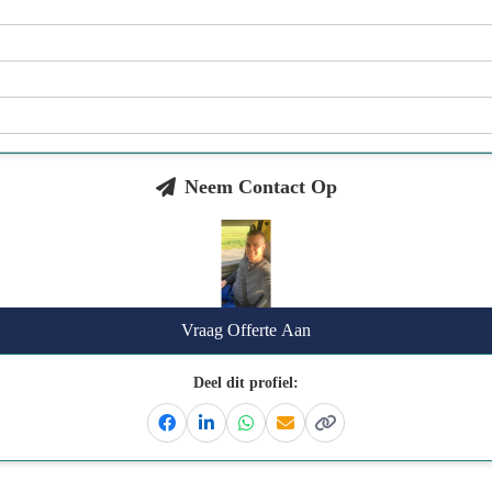
Neem Contact Op
Vraag Offerte Aan
Deel dit profiel:
Facebook
Linkedin
Whatsapp
Email
Kopieer link