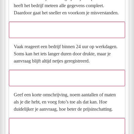
heeft het bedrijf meteen alle gegevens compleet.
Daardoor gaat het sneller en voorkom je misverstanden.
Hoe snel krijg ik reactie op mijn aanvraag?
Vaak reageert een bedrijf binnen 24 uur op werkdagen.
Soms kan het iets langer duren door drukte, maar je
aanvraag blijft altijd netjes geregistreerd.
Wat moet ik invullen voor een goede prijsindicatie?
Geef een korte omschrijving, noem aantallen of maten
als je die hebt, en voeg foto’s toe als dat kan. Hoe
duidelijker je aanvraag, hoe beter de prijsinschatting.
Wat gebeurt er met mijn gegevens na mijn aanvraag?