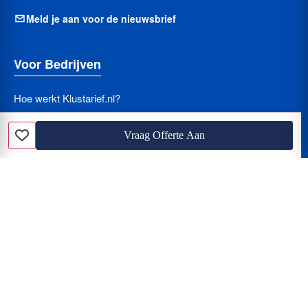
Meld je aan voor de nieuwsbrief
Voor Bedrijven
Hoe werkt Klustarief.nl?
Nieuws
Vraag Offerte Aan
Favoriet
Bedrijfsprofiel beheren of verwijderen
Kwaliteitsrichtlijnen
Informatie
Privacyverklaring
Cookieverklaring
Gebruiksvoorwaarden