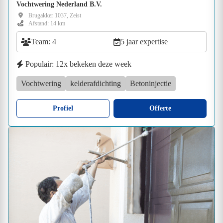
Vochtwering Nederland B.V.
Brugakker 1037, Zeist
Afstand: 14 km
Team: 4
5 jaar expertise
Populair: 12x bekeken deze week
Vochtwering
kelderafdichting
Betoninjectie
Profiel
Offerte