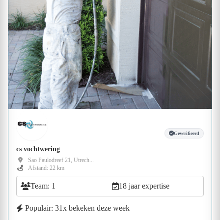
Geverifieerd
cs vochtwering
Sao Paulodreef 21, Utrech...
Afstand: 22 km
Team: 1
18 jaar expertise
Populair: 31x bekeken deze week