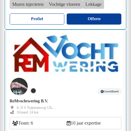
Muren injecteren
Vochtige vloeren
Lekkage
Profiel
Offerte
Geverifieerd
ReMvochtwering B.V.
Ir. D S Tuijnmanweg 12k, ...
Afstand: 24 km
Team: 6
10 jaar expertise