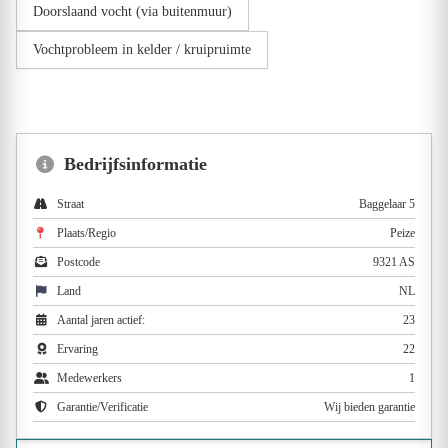
Doorslaand vocht (via buitenmuur)
Vochtprobleem in kelder / kruipruimte
Bedrijfsinformatie
Straat
Baggelaar 5
Plaats/Regio
Peize
Postcode
9321 AS
Land
NL
Aantal jaren actief:
23
Ervaring
22
Medewerkers
1
Garantie/Verificatie
Wij bieden garantie