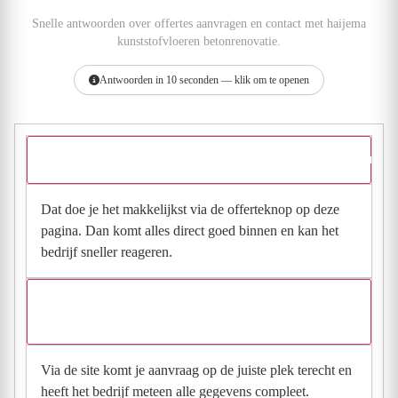
Snelle antwoorden over offertes aanvragen en contact met haijema
kunststofvloeren betonrenovatie.
Antwoorden in 10 seconden — klik om te openen
Hoe vraag ik een offerte aan bij haijema kunststofvloeren betonr
Dat doe je het makkelijkst via de offerteknop op deze
pagina. Dan komt alles direct goed binnen en kan het
bedrijf sneller reageren.
Waarom moet de aanvraag via de site en niet via
direct contact?
Via de site komt je aanvraag op de juiste plek terecht en
heeft het bedrijf meteen alle gegevens compleet.