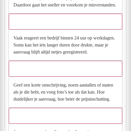
Daardoor gaat het sneller en voorkom je misverstanden.
Hoe snel krijg ik reactie op mijn aanvraag?
Vaak reageert een bedrijf binnen 24 uur op werkdagen.
Soms kan het iets langer duren door drukte, maar je
aanvraag blijft altijd netjes geregistreerd.
Wat moet ik invullen voor een goede prijsindicatie?
Geef een korte omschrijving, noem aantallen of maten
als je die hebt, en voeg foto’s toe als dat kan. Hoe
duidelijker je aanvraag, hoe beter de prijsinschatting.
Wat gebeurt er met mijn gegevens na mijn aanvraag?