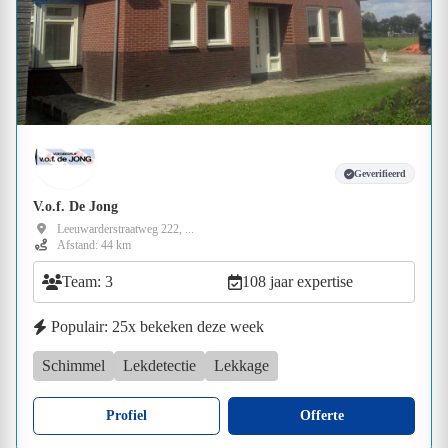
Geverifieerd
V.o.f. De Jong
Leeuwarderstraatweg 222, ...
Afstand: 44 km
Team: 3
108 jaar expertise
Populair: 25x bekeken deze week
Schimmel
Lekdetectie
Lekkage
Profiel
Offerte