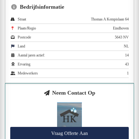
Bedrijfsinformatie
Straat
Thomas A Kempislaan 64
Plaats/Regio
Eindhoven
Postcode
5643 NV
Land
NL
Aantal jaren actief:
14
Ervaring
43
Medewerkers
1
Neem Contact Op
Vraag Offerte Aan