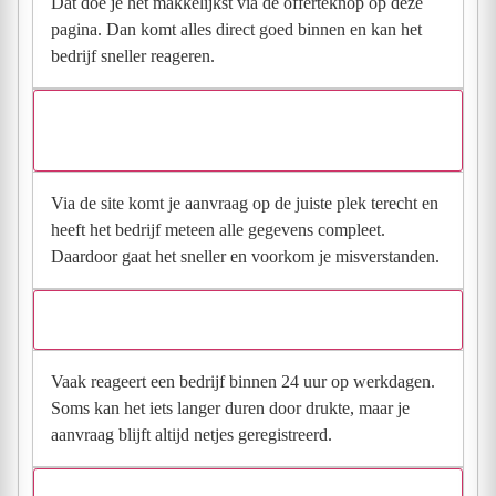
Dat doe je het makkelijkst via de offerteknop op deze
pagina. Dan komt alles direct goed binnen en kan het
bedrijf sneller reageren.
Waarom moet de aanvraag via de site en niet via
direct contact?
Via de site komt je aanvraag op de juiste plek terecht en
heeft het bedrijf meteen alle gegevens compleet.
Daardoor gaat het sneller en voorkom je misverstanden.
Hoe snel krijg ik reactie op mijn aanvraag?
Vaak reageert een bedrijf binnen 24 uur op werkdagen.
Soms kan het iets langer duren door drukte, maar je
aanvraag blijft altijd netjes geregistreerd.