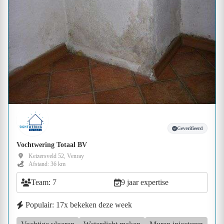
Geverifieerd
Vochtwering Totaal BV
Keizersveld 52, Venray
Afstand: 36 km
Team: 7
9 jaar expertise
Populair: 17x bekeken deze week