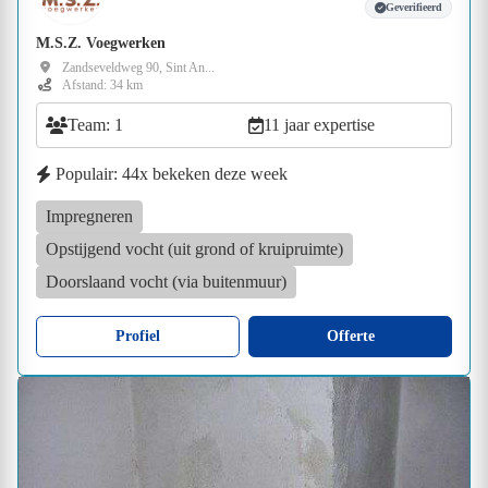
Geverifieerd
M.S.Z. Voegwerken
Zandseveldweg 90, Sint An...
Afstand: 34 km
Team: 1
11 jaar expertise
Populair: 44x bekeken deze week
Impregneren
Opstijgend vocht (uit grond of kruipruimte)
Doorslaand vocht (via buitenmuur)
Profiel
Offerte