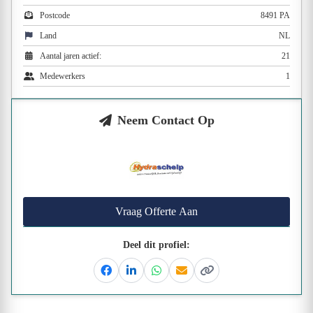
Postcode
8491 PA
Land
NL
Aantal jaren actief:
21
Medewerkers
1
Neem Contact Op
Vraag Offerte Aan
Deel dit profiel:
Facebook
Linkedin
Whatsapp
Email
Kopieer link