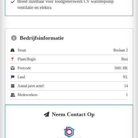
Breed inzetbaar voor loodgieterswerk CV warmtepomp
ventilatie en elektra
Bedrijfsinformatie
Straat
Boslaan 2
Plaats/Regio
Best
Postcode
5681 BK
Land
NL
Aantal jaren actief:
14
Medewerkers
1
Neem Contact Op