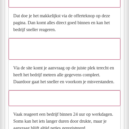
Dat doe je het makkelijkst via de offerteknop op deze
pagina. Dan komt alles direct goed binnen en kan het
bedrijf sneller reageren.
Waarom moet de aanvraag via de site en niet via
direct contact?
Via de site komt je aanvraag op de juiste plek terecht en
heeft het bedrijf meteen alle gegevens compleet.
Daardoor gaat het sneller en voorkom je misverstanden.
Hoe snel krijg ik reactie op mijn aanvraag?
Vaak reageert een bedrijf binnen 24 uur op werkdagen.
Soms kan het iets langer duren door drukte, maar je
aanvraag blijft altijd netjes geregistreerd.