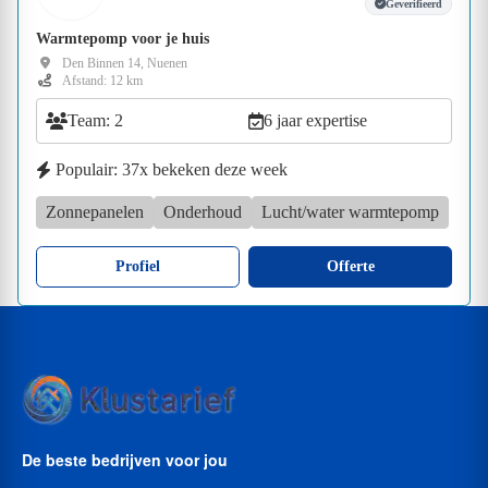
Geverifieerd
Warmtepomp voor je huis
Den Binnen 14, Nuenen
Afstand: 12 km
Team: 2
6 jaar expertise
Populair: 37x bekeken deze week
Zonnepanelen
Onderhoud
Lucht/water warmtepomp
Profiel
Offerte
De beste bedrijven voor jou