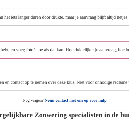
Hoe snel krijg ik reactie op mijn aanvraag?
et iets langer duren door drukte, maar je aanvraag blijft altijd netjes 
Wat moet ik invullen voor een goede prijsindicatie?
ebt, en voeg foto’s toe als dat kan. Hoe duidelijker je aanvraag, hoe be
Wat gebeurt er met mijn gegevens na mijn aanvraag?
en en contact op te nemen over deze klus. Niet voor onnodige reclame
Nog vragen?
Neem contact met ons op voor hulp
rgelijkbare Zonwering specialisten in de bu