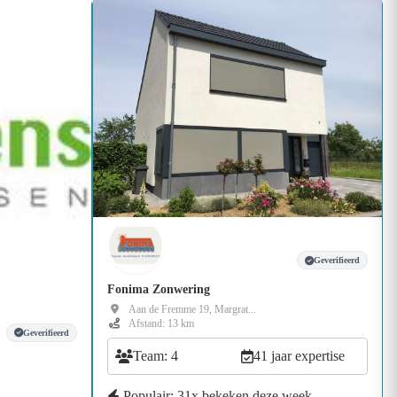
Geverifieerd
Fonima Zonwering
Aan de Fremme 19, Margrat...
Afstand: 13 km
Geverifieerd
Team: 4
41 jaar expertise
Populair: 31x bekeken deze week