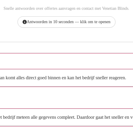
Snelle antwoorden over offertes aanvragen en contact met Venetian Blinds.
Antwoorden in 10 seconden — klik om te openen
Hoe vraag ik een offerte aan bij Venetian Blinds?
n komt alles direct goed binnen en kan het bedrijf sneller reageren.
Waarom moet de aanvraag via de site en niet via
direct contact?
het bedrijf meteen alle gegevens compleet. Daardoor gaat het sneller en