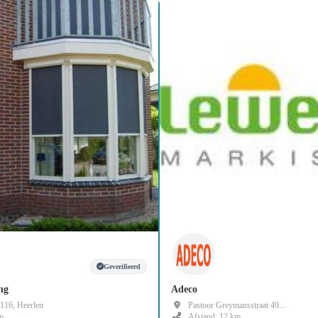
Geverifieerd
ng
Adeco
 116, Heerlen
Pastoor Greymansstraat 49...
m
Afstand: 12 km