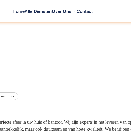
Home
Alle Diensten
Over Ons
Contact
nnen 1 uur
fecte sfeer in uw huis of kantoor. Wij zijn experts in het leveren van op
ch aantrekkelijk, maar ook duurzaam en van hoge kwaliteit. We begrijpen