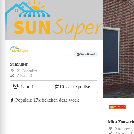
Geverifieerd
SunSuper
22, Rotterdam
Afstand: 3 km
Team: 1
10 jaar expertise
Populair: 17x bekeken deze week
Mica Zonweri
Sittarderweg
Afstand: 5 k