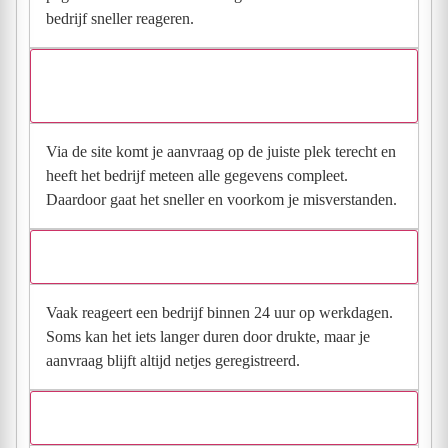
bedrijf sneller reageren.
Waarom moet de aanvraag via de site en niet via
direct contact?
Via de site komt je aanvraag op de juiste plek terecht en
heeft het bedrijf meteen alle gegevens compleet.
Daardoor gaat het sneller en voorkom je misverstanden.
Hoe snel krijg ik reactie op mijn aanvraag?
Vaak reageert een bedrijf binnen 24 uur op werkdagen.
Soms kan het iets langer duren door drukte, maar je
aanvraag blijft altijd netjes geregistreerd.
Wat moet ik invullen voor een goede prijsindicatie?