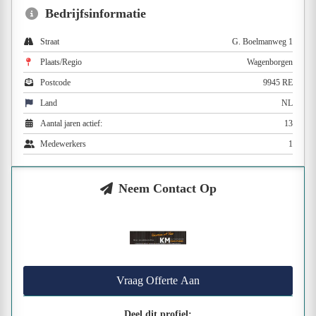
Bedrijfsinformatie
Straat
G. Boelmanweg 1
Plaats/Regio
Wagenborgen
Postcode
9945 RE
Land
NL
Aantal jaren actief:
13
Medewerkers
1
Neem Contact Op
Vraag Offerte Aan
Deel dit profiel: