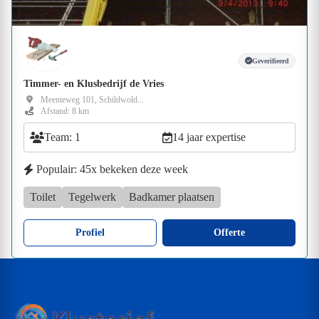
Geverifieerd
Timmer- en Klusbedrijf de Vries
Meenteweg 101, Schildwold...
Afstand: 8 km
Team: 1
14 jaar expertise
Populair: 45x bekeken deze week
Toilet
Tegelwerk
Badkamer plaatsen
Profiel
Offerte