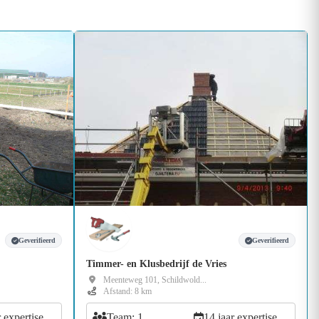
Geverifieerd
Geverifieerd
Timmer- en Klusbedrijf de Vries
Meenteweg 101, Schildwold...
Afstand: 8 km
r expertise
Team: 1
14 jaar expertise