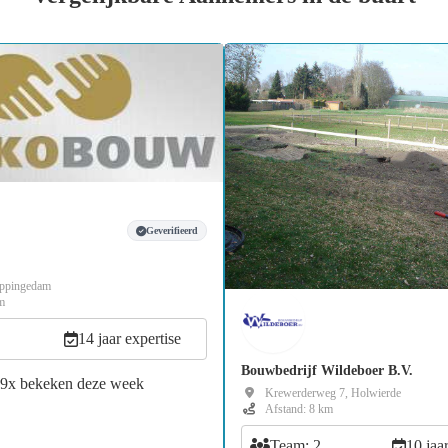
Geverifieerd
Appingedam
m
14 jaar expertise
Bouwbedrijf Wildeboer B.V.
19x bekeken deze week
Krewerderweg 7, Holwierde
Afstand: 8 km
Team: 2
10 jaa