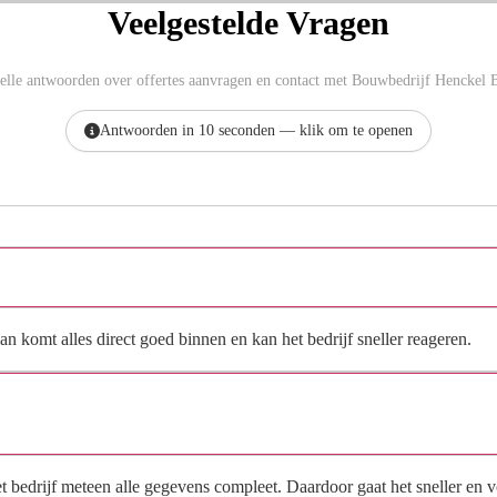
Veelgestelde Vragen
elle antwoorden over offertes aanvragen en contact met Bouwbedrijf Henckel 
Antwoorden in 10 seconden — klik om te openen
Hoe vraag ik een offerte aan bij Bouwbedrijf Henckel BV?
n komt alles direct goed binnen en kan het bedrijf sneller reageren.
Waarom moet de aanvraag via de site en niet via
direct contact?
het bedrijf meteen alle gegevens compleet. Daardoor gaat het sneller en