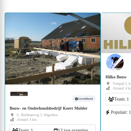
Hilko Bouw
Trekpad 3, 
Afstand: 4 k
Team: 1
Geverifieerd
Bouw- en Onderhoudsbedrijf Koert Mulder
Populair: 
G. Boelmanweg 1, Wagenbor...
Afstand: 4 km
Team: 1
13 jaar expertise