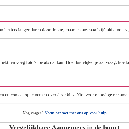
Hoe snel krijg ik reactie op mijn aanvraag?
et iets langer duren door drukte, maar je aanvraag blijft altijd netjes 
Wat moet ik invullen voor een goede prijsindicatie?
ebt, en voeg foto’s toe als dat kan. Hoe duidelijker je aanvraag, hoe be
Wat gebeurt er met mijn gegevens na mijn aanvraag?
en en contact op te nemen over deze klus. Niet voor onnodige reclame
Nog vragen?
Neem contact met ons op voor hulp
Vergelijkbare Aannemers in de buurt