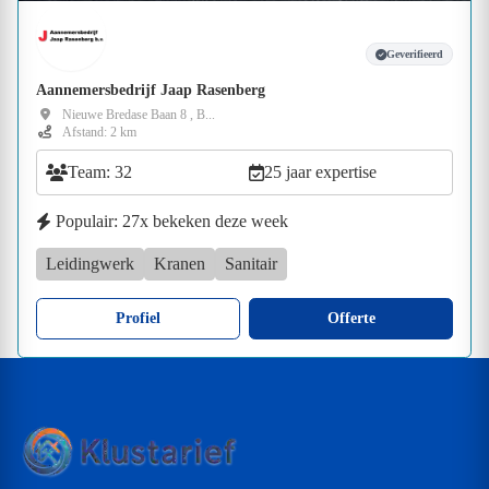
Geverifieerd
Aannemersbedrijf Jaap Rasenberg
Nieuwe Bredase Baan 8 , B...
Afstand: 2 km
Team: 32
25 jaar expertise
Populair: 27x bekeken deze week
Leidingwerk
Kranen
Sanitair
Profiel
Offerte