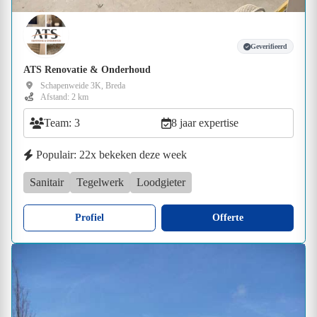
Geverifieerd
ATS Renovatie & Onderhoud
Schapenweide 3K, Breda
Afstand: 2 km
Team: 3
8 jaar expertise
Populair: 22x bekeken deze week
Sanitair
Tegelwerk
Loodgieter
Profiel
Offerte