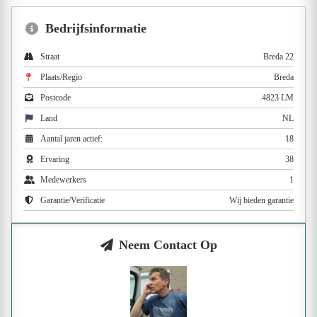
Bedrijfsinformatie
Straat
Breda 22
Plaats/Regio
Breda
Postcode
4823 LM
Land
NL
Aantal jaren actief:
18
Ervaring
38
Medewerkers
1
Garantie/Verificatie
Wij bieden garantie
Neem Contact Op