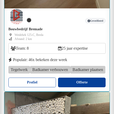
Geverifieerd
Bouwbedrijf Bremade
Weidehek 125-C, Breda
Afstand: 2 km
Team: 8
25 jaar expertise
Populair: 46x bekeken deze week
Tegelwerk
Badkamer verbouwen
Badkamer plaatsen
Profiel
Offerte