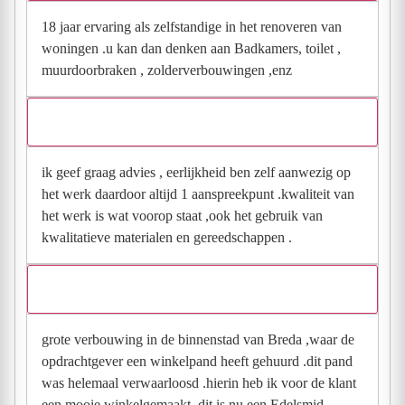
18 jaar ervaring als zelfstandige in het renoveren van
woningen .u kan dan denken aan Badkamers, toilet ,
muurdoorbraken , zolderverbouwingen ,enz
Waarom zouden klanten voor jou moeten kiezen?
ik geef graag advies , eerlijkheid ben zelf aanwezig op
het werk daardoor altijd 1 aanspreekpunt .kwaliteit van
het werk is wat voorop staat ,ook het gebruik van
kwalitatieve materialen en gereedschappen .
Op welke recente opdracht ben je trots en waarom?
grote verbouwing in de binnenstad van Breda ,waar de
opdrachtgever een winkelpand heeft gehuurd .dit pand
was helemaal verwaarloosd .hierin heb ik voor de klant
een mooie winkelgemaakt .dit is nu een Edelsmid