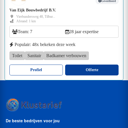
Geverifieerd
Van Eijk Bouwbedrijf B.V.
Vierbundersweg 48, Tilbur...
Afstand: 1 km
Team: 7
28 jaar expertise
Populair: 48x bekeken deze week
Toilet
Sanitair
Badkamer verbouwen
Profiel
Offerte
De beste bedrijven voor jou