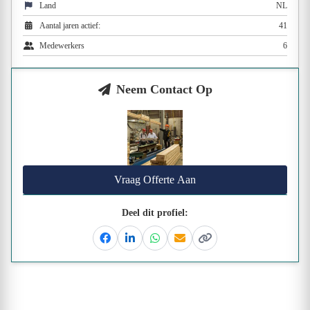
Land
NL
Aantal jaren actief:
41
Medewerkers
6
Neem Contact Op
Vraag Offerte Aan
Deel dit profiel:
Facebook
Linkedin
Whatsapp
Email
Kopieer link