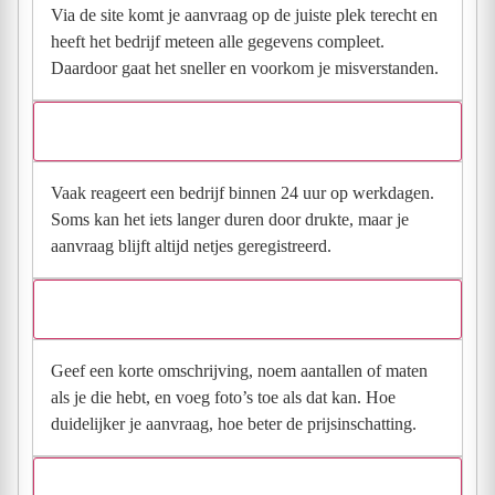
Via de site komt je aanvraag op de juiste plek terecht en
heeft het bedrijf meteen alle gegevens compleet.
Daardoor gaat het sneller en voorkom je misverstanden.
Hoe snel krijg ik reactie op mijn aanvraag?
Vaak reageert een bedrijf binnen 24 uur op werkdagen.
Soms kan het iets langer duren door drukte, maar je
aanvraag blijft altijd netjes geregistreerd.
Wat moet ik invullen voor een goede prijsindicatie?
Geef een korte omschrijving, noem aantallen of maten
als je die hebt, en voeg foto’s toe als dat kan. Hoe
duidelijker je aanvraag, hoe beter de prijsinschatting.
Wat gebeurt er met mijn gegevens na mijn aanvraag?