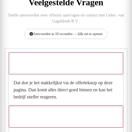
Veelgestelde Vragen
Snelle antwoorden over offertes aanvragen en contact met Gebrs. van
Gageldonk B.V..
Antwoorden in 10 seconden — klik om te openen
Hoe vraag ik een offerte aan bij Gebrs. van Gageldonk
B.V.?
Dat doe je het makkelijkst via de offerteknop op deze
pagina. Dan komt alles direct goed binnen en kan het
bedrijf sneller reageren.
Waarom moet de aanvraag via de site en niet via
direct contact?