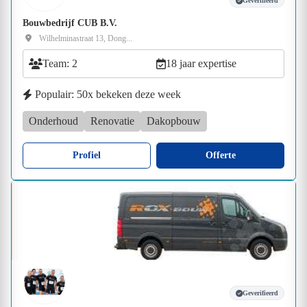
Geverifieerd
Bouwbedrijf CUB B.V.
Wilhelminastraat 13, Dong...
Team: 2
18 jaar expertise
Populair: 50x bekeken deze week
Onderhoud
Renovatie
Dakopbouw
Profiel
Offerte
Geverifieerd