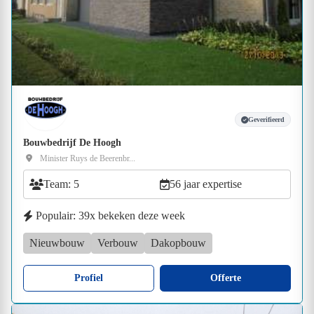
Geverifieerd
Bouwbedrijf De Hoogh
Minister Ruys de Beerenbr...
Team: 5
56 jaar expertise
Populair: 39x bekeken deze week
Nieuwbouw
Verbouw
Dakopbouw
Profiel
Offerte