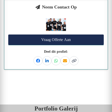
Neem Contact Op
Vraag Offerte Aan
Deel dit profiel:
Facebook
Linkedin
Whatsapp
Email
Kopieer link
Portfolio Galerij