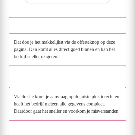
Hoe vraag ik een offerte aan bij Roxbouw?
Dat doe je het makkelijkst via de offerteknop op deze
pagina. Dan komt alles direct goed binnen en kan het
bedrijf sneller reageren.
Waarom moet de aanvraag via de site en niet via
direct contact?
Via de site komt je aanvraag op de juiste plek terecht en
heeft het bedrijf meteen alle gegevens compleet.
Daardoor gaat het sneller en voorkom je misverstanden.
Hoe snel krijg ik reactie op mijn aanvraag?