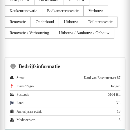
Keukenrenovatie
Badkamerrenovatie
Verbouw
Renovatie
Onderhoud
Uitbouw
Toiletrenovatie
Renovatie / Verbouwing
Uitbouw / Aanbouw / Opbouw
Bedrijfsinformatie
Straat
Kard van Rossumstraat 87
Plaats/Regio
Dongen
Postcode
5104 HL
Land
NL
Aantal jaren actief:
18
Medewerkers
3