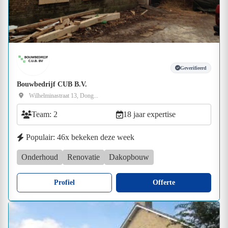
Geverifieerd
Bouwbedrijf CUB B.V.
Wilhelminastraat 13, Dong...
Team: 2
18 jaar expertise
Populair: 46x bekeken deze week
Onderhoud
Renovatie
Dakopbouw
Profiel
Offerte