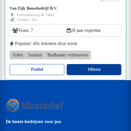
Van Eijk Bouwbedrijf B.V.
Vierbundersweg 48, Tilbur...
Afstand: 1 km
Team: 7
28 jaar expertise
Populair: 49x bekeken deze week
Toilet
Sanitair
Badkamer verbouwen
Profiel
Offerte
De beste bedrijven voor jou