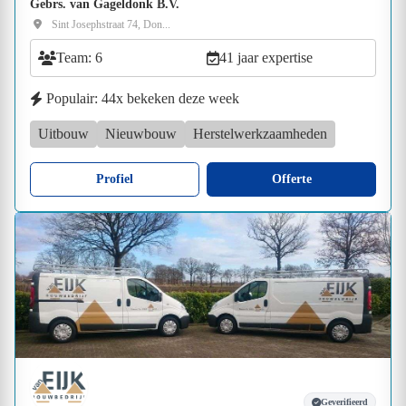
Gebrs. van Gageldonk B.V.
Sint Josephstraat 74, Don...
Team: 6
41 jaar expertise
Populair: 44x bekeken deze week
Uitbouw
Nieuwbouw
Herstelwerkzaamheden
Profiel
Offerte
Geverifieerd