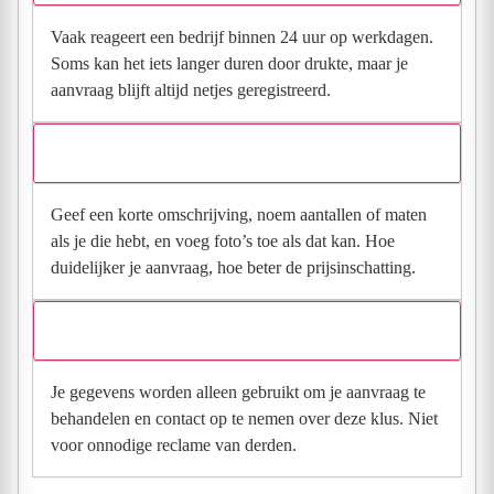
Vaak reageert een bedrijf binnen 24 uur op werkdagen.
Soms kan het iets langer duren door drukte, maar je
aanvraag blijft altijd netjes geregistreerd.
Wat moet ik invullen voor een goede prijsindicatie?
Geef een korte omschrijving, noem aantallen of maten
als je die hebt, en voeg foto’s toe als dat kan. Hoe
duidelijker je aanvraag, hoe beter de prijsinschatting.
Wat gebeurt er met mijn gegevens na mijn aanvraag?
Je gegevens worden alleen gebruikt om je aanvraag te
behandelen en contact op te nemen over deze klus. Niet
voor onnodige reclame van derden.