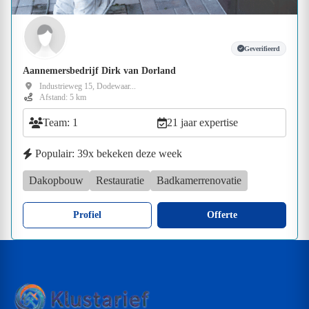
Geverifieerd
Aannemersbedrijf Dirk van Dorland
Industrieweg 15, Dodewaar...
Afstand: 5 km
Team: 1
21 jaar expertise
Populair: 39x bekeken deze week
Dakopbouw
Restauratie
Badkamerrenovatie
Profiel
Offerte