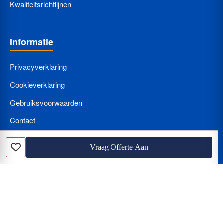
Kwaliteitsrichtlijnen
Informatie
Privacyverklaring
Cookieverklaring
Gebruiksvoorwaarden
Contact
Bedrijf Aanmelden
Vraag Offerte Aan
Favoriet
Nieuws
Loodgieter met spoed? Wat kost een loodgieter per uur en hoe
herkent u de beunhaas?