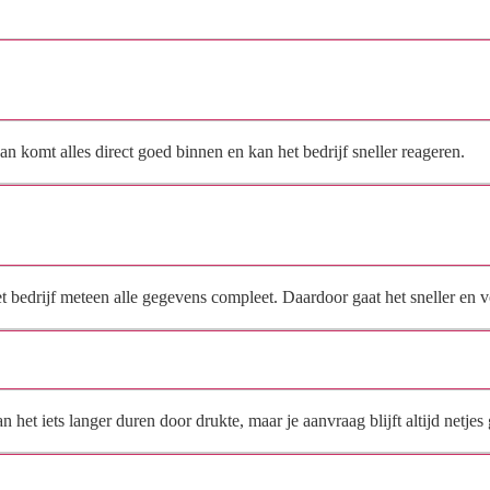
oe vraag ik een offerte aan bij Loon-/dienstv. hoveniersbedr. Breunisse
V.O.F.?
n komt alles direct goed binnen en kan het bedrijf sneller reageren.
Waarom moet de aanvraag via de site en niet via
direct contact?
het bedrijf meteen alle gegevens compleet. Daardoor gaat het sneller en
Hoe snel krijg ik reactie op mijn aanvraag?
et iets langer duren door drukte, maar je aanvraag blijft altijd netjes 
Wat moet ik invullen voor een goede prijsindicatie?