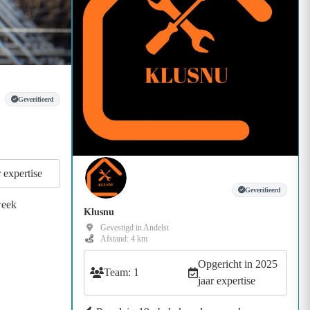
Geverifieerd
r expertise
Geverifieerd
week
Klusnu
Gevestigd in Andelst
Afstand: 4 km
Opgericht in 2025
Team: 1
jaar expertise