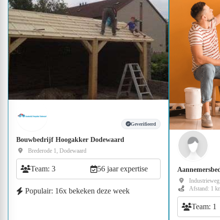
Geverifieerd
Bouwbedrijf Hoogakker Dodewaard
Brederode 1, Dodewaard
Team: 3
56 jaar expertise
Aannemersbed
Industrieweg
Afstand: 1 k
Populair: 16x bekeken deze week
Team: 1