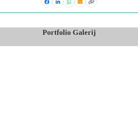
Facebook
Linkedin
Whatsapp
Email
Kopieer link
Portfolio Galerij