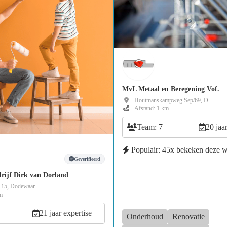
MvL Metaal en Beregening Vof.
Houtmanskampweg Sep/69, D...
Afstand: 1 km
Team: 7
20 jaa
Populair: 45x bekeken deze 
Geverifieerd
rijf Dirk van Dorland
 15, Dodewaar...
m
21 jaar expertise
Onderhoud
Renovatie